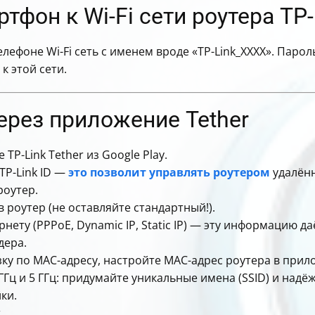
фон к Wi-Fi сети роутера TP-
лефоне Wi-Fi сеть с именем вроде «TP-Link_XXXX». Паро
к этой сети.
ерез приложение Tether
TP-Link Tether из Google Play.
TP-Link ID —
это позволит управлять роутером
удалённ
роутер.
 роутер (не оставляйте стандартный!).
ету (PPPoE, Dynamic IP, Static IP) — эту информацию да
дера.
зку по MAC-адресу, настройте MAC-адрес роутера в при
ГГц и 5 ГГц: придумайте уникальные имена (SSID) и надё
ки.
.