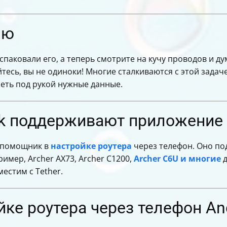
не находит роутер
имизации работы роутера
ле сброса настроек
ию
без интернета
нтернет работает медленно
аспаковали его, а теперь смотрите на кучу проводов и ду
жки TP-Link
йтесь, вы не одиноки! Многие сталкиваются с этой задаче
еть под рукой нужные данные.
nk поддерживают приложение 
й помощник в
настройке роутера
через телефон. Оно по
имер, Archer AX73, Archer C1200,
Archer C6U и многие
д
местим с Tether.
йке роутера через телефон An