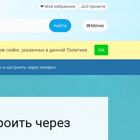
❤ Моё избранное
О проекте
Найти
Меню
в cookie, указанных в данной Политике.
OK
k и настроить через телефон
роить через