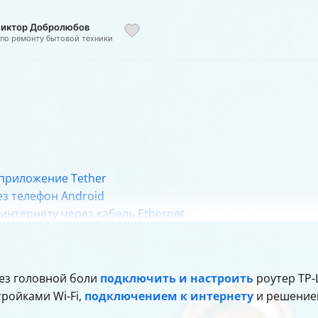
 Виктор Добролюбов
 по ремонту бытовой техники
 приложение Tether
ез телефон Android
интернету через кабель Ethernet
 роутера TP-Link
е Tether
 приложение Tether и веб-интерфейс
без головной боли
подключить и настроить
роутер TP-
ния и улучшить скорость Wi-Fi
ройками Wi-Fi,
подключением к интернету
и решением