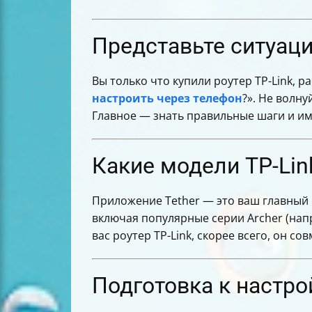
Что делать, если приложение Tether 
Дополнительные настройки для опт
Как подключиться к сети роутера пос
Представьте ситуац
Можно ли настроить роутер TP-Link 
Что делать, если после настройки и
Вы только что купили роутер TP-Link, р
Контакты службы технической поддер
настроить через телефон
?». Не волну
Итог
Главное — знать правильные шаги и им
Какие модели TP-Li
Приложение Tether — это ваш главны
включая популярные серии Archer (напр
вас роутер TP-Link, скорее всего, он сов
Подготовка к настро