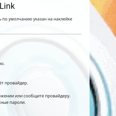
Link
ль по умолчанию указан на наклейке
о.
ёт провайдер.
ложении или сообщите провайдеру.
жные пароли.