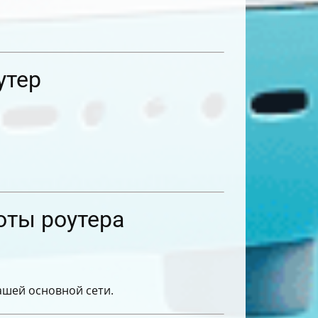
утер
оты роутера
ашей основной сети.