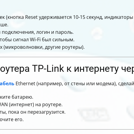
к (кнопка Reset удерживается 10-15 секунд, индикаторы
ыше.
п подключения, логин и пароль.
тобы сигнал Wi-Fi был сильным.
 (микроволновки, другие роутеры).
утера TP-Link к интернету чер
кабель
Ethernet (например, от стены или модема), сделай
еките батарею.
AN (интернет) на роутере.
ы, пока он перезагрузится.
ючите его.