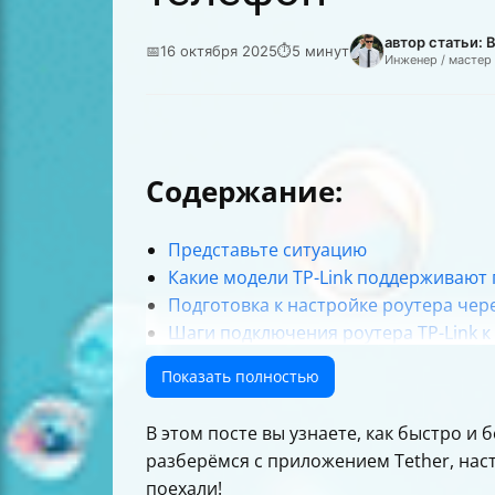
автор статьи:
📅
16 октября 2025
⏱
5 минут
Инженер / мастер
Содержание:
Представьте ситуацию
Какие модели TP-Link поддерживают
Подготовка к настройке роутера чер
Шаги подключения роутера TP-Link к 
Как подключить смартфон к Wi-Fi сети
Показать полностью
Настройка роутера через приложени
Таблица сравнения настройки через
В этом посте вы узнаете, как быстро и 
Как выбрать оптимальный канал веща
разберёмся с приложением Tether, наст
Безопасность Wi-Fi сети
поехали!