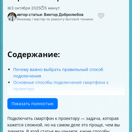
📅
3 октября 2025
⏱
5 минут
автор статьи: Виктор Добролюбов
Инженер / мастер по ремонту бытовой техники
Содержание:
Почему важно выбрать правильный способ
подключения
Основные способы подключения смартфона к
проектору
Беспроводное подключение — свобода без проводов
Проводное подключение — классика стабильности
Показать полностью
Особенности подключения разных моделей
смартфонов
Подключить смартфон к проектору — задача, которая
Что учесть при выборе способа подключения
кажется сложной, но на самом деле это проще, чем вы
Итоговая таблица сравнения способов подключения
думаете. В этой статье вы узнаете, какие способы