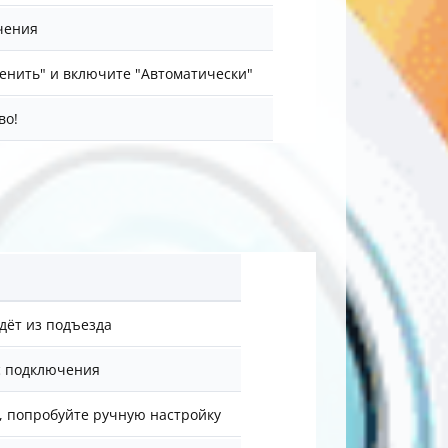
ючения
енить" и включите "Автоматически"
во!
дёт из подъезда
с подключения
т, попробуйте ручную настройку