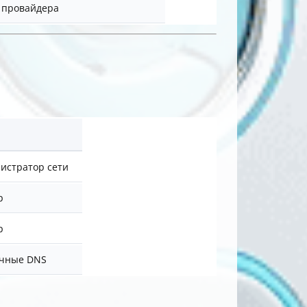
 провайдера
истратор сети
р
р
ичные DNS