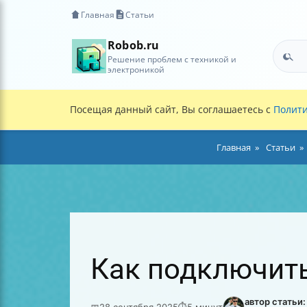
Главная
Статьи
Robob.ru
Решение проблем с техникой и
электроникой
Посещая данный сайт, Вы соглашаетесь с
Полити
Главная
Статьи
Как подключить
автор статьи
📅
28 сентября 2025
⏱
5 минут