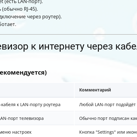
 (есть LAN-порт).
 (обычно RJ-45).
дключение через роутер).
ботает.
визор к интернету через каб
рекомендуется)
Комментарий
-кабеля к LAN-порту роутера
Любой LAN-порт подойдёт
 LAN-порт телевизора
Обычно порт подписан как 
 меню настроек
Кнопка "Settings" или ико