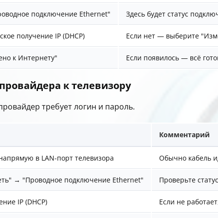
роводное подключение Ethernet"
Здесь будет статус подкл
ское получение IP (DHCP)
Если нет — выберите "Изм
но к Интернету"
Если появилось — всё гото
провайдера к телевизору
 провайдер требует логин и пароль.
Комментарий
напрямую в LAN-порт телевизора
Обычно кабель и
еть" → "Проводное подключение Ethernet"
Проверьте стату
ние IP (DHCP)
Если не работае