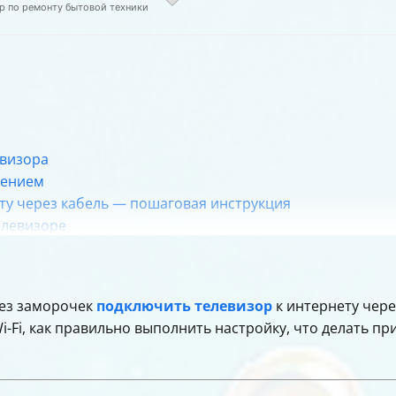
р по ремонту бытовой техники
евизора
чением
ту через кабель — пошаговая инструкция
елевизоре
ет на телевизоре
ние "Нет подключения"
 без заморочек
подключить телевизор
к интернету чере
ного Ethernet-подключения
Fi, как правильно выполнить настройку, что делать при
евизоре
для телевизора