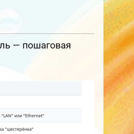
ель — пошаговая
"LAN" или "Ethernet"
нка "шестерёнка"