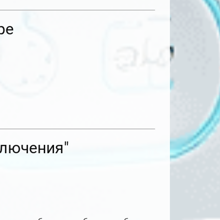
ре
ключения"