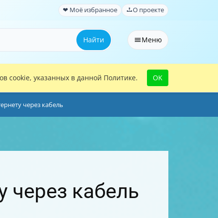
❤ Моё избранное
О проекте
Найти
Меню
в cookie, указанных в данной Политике.
OK
ернету через кабель
у через кабель