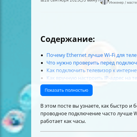
Инженер / масте
Содержание:
Почему Ethernet лучше Wi-Fi для тел
Что нужно проверить перед подклю
Как подключить телевизор к интерне
Как вручную настроить IP-адрес на т
Как проверить, что интернет работа
Показать полностью
Что делать, если появляется сообще
Как проверить кабель и роутер
В этом посте вы узнаете, как быстро и
Дополнительные советы для стабиль
проводное подключение часто лучше Wi-
Быстрый обзор настроек сети на тел
работает как часы.
Кому подходит это руководство
Итоговая таблица: Ethernet vs Wi-Fi 