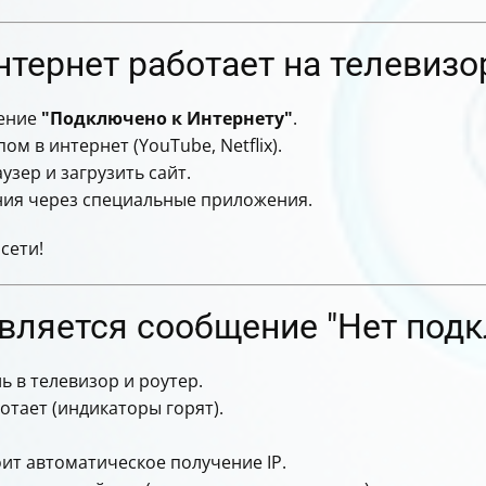
интернет работает на телевизо
щение
"Подключено к Интернету"
.
м в интернет (YouTube, Netflix).
зер и загрузить сайт.
ния через специальные приложения.
сети!
является сообщение "Нет под
ь в телевизор и роутер.
отает (индикаторы горят).
оит автоматическое получение IP.