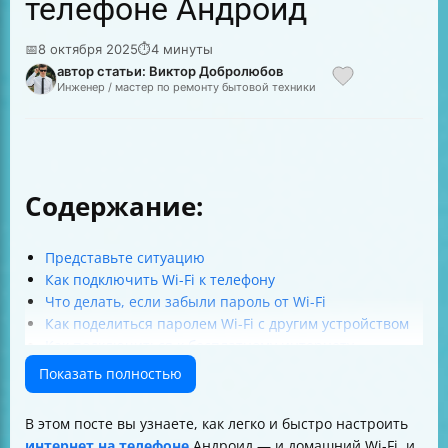
телефоне Андроид
📅
8 октября 2025
⏱
4 минуты
автор статьи: Виктор Добролюбов
Инженер / мастер по ремонту бытовой техники
Содержание:
Представьте ситуацию
Как подключить Wi-Fi к телефону
Что делать, если забыли пароль от Wi-Fi
Как поделиться паролем Wi-Fi с другим устройством
Как подключиться к бесплатному интернету
Как подключить мобильный интернет на телефоне
Показать полностью
Какие условия нужны для работы мобильного
интернета
В этом посте вы узнаете, как легко и быстро настроить
Как настроить мобильный интернет на Андроид
интернет на телефоне
Андроид — и домашний Wi-Fi, и