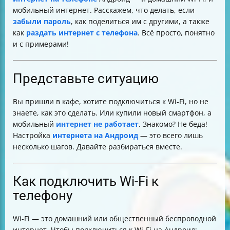
вручную
мобильный интернет. Расскажем, что делать, если
Почему может не работать мобильный интернет
забыли пароль
, как поделиться им с другими, а также
Как раздать интернет с Андроида на другое
как
раздать интернет с телефона
. Всё просто, понятно
устройство
и с примерами!
Таблица сравнения способов подключения к
интернету
Итог
Представьте ситуацию
Вы пришли в кафе, хотите подключиться к Wi-Fi, но не
знаете, как это сделать. Или купили новый смартфон, а
мобильный
интернет не работает
. Знакомо? Не беда!
Настройка
интернета на Андроид
— это всего лишь
несколько шагов. Давайте разбираться вместе.
Как подключить Wi-Fi к
телефону
Wi-Fi — это домашний или общественный беспроводной
интернет. Чтобы подключиться к Wi-Fi на Андроид: