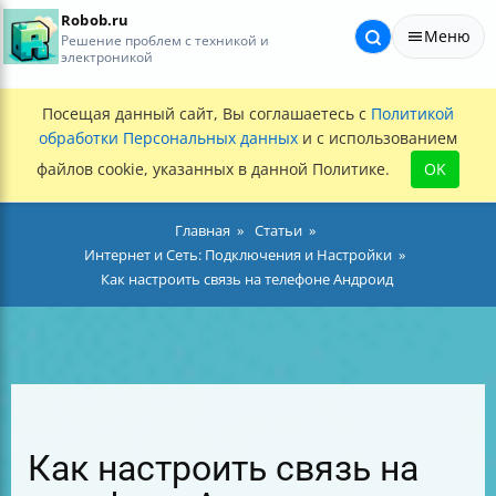
Robob.ru
Меню
Решение проблем с техникой и
электроникой
Посещая данный сайт, Вы соглашаетесь с
Политикой
обработки Персональных данных
и с использованием
файлов cookie, указанных в данной Политике.
OK
Главная
Статьи
Интернет и Сеть: Подключения и Настройки
Как настроить связь на телефоне Андроид
Как настроить связь на