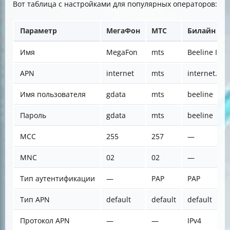
Вот таблица с настройками для популярных операторов:
Параметр
МегаФон
МТС
Билайн
Имя
MegaFon
mts
Beeline Inte
APN
internet
mts
internet.bee
Имя пользователя
gdata
mts
beeline
Пароль
gdata
mts
beeline
MCC
255
257
—
MNC
02
02
—
Тип аутентификации
—
PAP
PAP
Тип APN
default
default
default
Протокол APN
—
—
IPv4