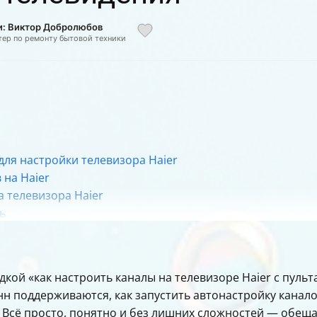
и: Виктор Добролюбов
тер по ремонту бытовой техники
ля настройки телевизора Haier
 на Haier
 телевизора Haier
ь
дкой «как настроить каналы на телевизоре Haier с пульт
енн поддерживаются, как запустить автонастройку канал
ак. Всё просто, понятно и без лишних сложностей — обещ