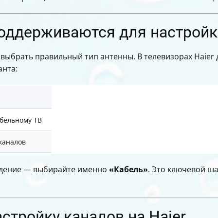
оддерживаются для настройки
 выбрать правильный тип антенны. В телевизорах Haier
анта:
абельному ТВ
каналов
идение — выбирайте именно
«Кабель»
. Это ключевой ш
астройку каналов на Haier