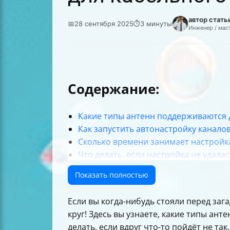
автор стать
📅
28 сентября 2025
⏱
3 минуты
Инженер / мас
Содержание:
Какие типы антенн поддерживаются д
Как запустить автонастройку каналов
Сколько времени занимает настройка
Что делать, если настройка не удалас
Куда обратиться за помощью
Показать полностью
Итоговая таблица шагов настройки
Если вы когда-нибудь стояли перед зага
круг! Здесь вы узнаете, какие типы ант
делать, если вдруг что-то пойдёт не т