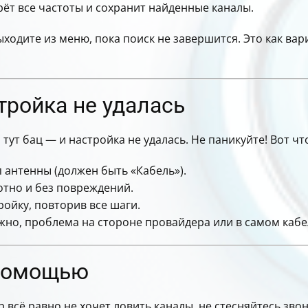
рёт все частоты и сохранит найденные каналы.
ыходите из меню, пока поиск не завершится. Это как ва
стройка не удалась
а тут бац — и настройка не удалась. Не паникуйте! Вот ч
 антенны (должен быть «Кабель»).
отно и без повреждений.
ойку, повторив все шаги.
ожно, проблема на стороне провайдера или в самом кабе
 помощью
р всё равно не хочет ловить каналы, не стесняйтесь зв