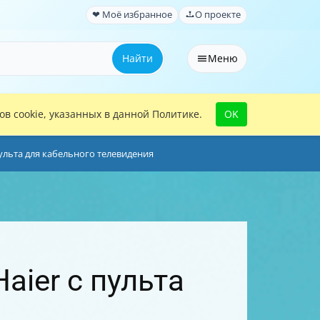
❤ Моё избранное
О проекте
Найти
Меню
в cookie, указанных в данной Политике.
OK
пульта для кабельного телевидения
aier с пульта