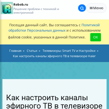
Robob.ru
Меню
Решение проблем с техникой и
электроникой
Посещая данный сайт, Вы соглашаетесь с
Политикой
обработки Персональных данных
и с использованием
файлов cookie, указанных в данной Политике.
OK
Главная
Статьи
Телевизоры: Smart TV и Настройки
Как настроить каналы эфирного ТВ в телевизоре Haier
Как настроить каналы
эфирного ТВ в телевизоре