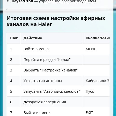
Пауза/Стоп
— управление воспроизведением.
Итоговая схема настройки эфирных
каналов на Haier
Шаг
Действие
Кнопка/Меню
1
Войти в меню
MENU
2
Перейти в раздел "Канал"
3
Выбрать "Настройка каналов"
4
Указать тип антенны
Кабель или Эфи
5
Запустить "Автопоиск каналов"
Пуск
6
Дождаться завершения
7
Выйти из меню
EXIT