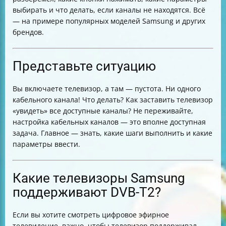
автонастройке?
выбирать и что делать, если каналы не находятся. Всё
Почему важно выбрать режим «Полный» при поиске?
— на примере популярных моделей Samsung и других
Проверка подключения кабеля
брендов.
Что происходит при запуске автонастройки?
Таблица сравнения режимов поиска каналов
Практический совет
Представьте ситуацию
Итог
Вы включаете телевизор, а там — пустота. Ни одного
кабельного канала! Что делать? Как заставить телевизор
«увидеть» все доступные каналы? Не переживайте,
настройка кабельных каналов — это вполне доступная
задача. Главное — знать, какие шаги выполнить и какие
параметры ввести.
Какие телевизоры Samsung
поддерживают DVB-T2?
Если вы хотите смотреть цифровое эфирное
телевидение, важно, чтобы телевизор поддерживал