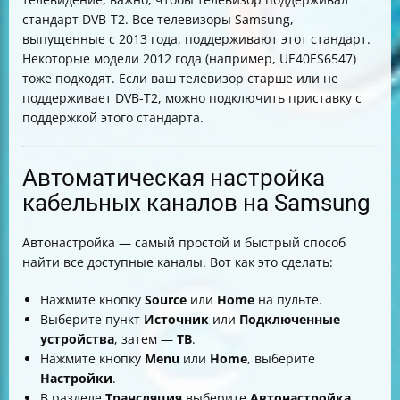
стандарт DVB-T2. Все телевизоры Samsung,
выпущенные с 2013 года, поддерживают этот стандарт.
Некоторые модели 2012 года (например, UE40ES6547)
тоже подходят. Если ваш телевизор старше или не
поддерживает DVB-T2, можно подключить приставку с
поддержкой этого стандарта.
Автоматическая настройка
кабельных каналов на Samsung
Автонастройка — самый простой и быстрый способ
найти все доступные каналы. Вот как это сделать:
Нажмите кнопку
Source
или
Home
на пульте.
Выберите пункт
Источник
или
Подключенные
устройства
, затем —
ТВ
.
Нажмите кнопку
Menu
или
Home
, выберите
Настройки
.
В разделе
Трансляция
выберите
Автонастройка
.