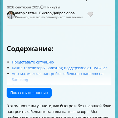
📅
28 сентября 2025
⏱
4 минуты
автор статьи: Виктор Добролюбов
Инженер / мастер по ремонту бытовой техники
Содержание:
Представьте ситуацию
Какие телевизоры Samsung поддерживают DVB-T2?
Автоматическая настройка кабельных каналов на
Samsung
Ручная настройка кабельных каналов
Где взять параметры для ручной настройки?
Показать полностью
Как изменить порядок каналов?
Что делать, если телевизор не находит каналы?
В этом посте вы узнаете, как быстро и без головной боли
Какие источники сигнала можно выбрать?
настроить кабельные каналы на телевизоре. Мы
Какие типы каналов можно выбрать при
разберёмся, какие кнопки нажимать, какие параметры