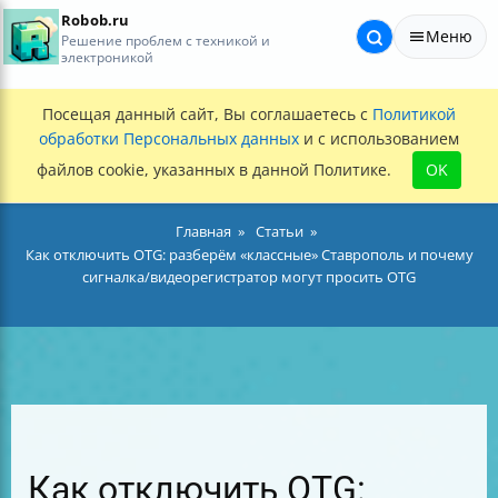
Robob.ru
Меню
Решение проблем с техникой и
электроникой
Посещая данный сайт, Вы соглашаетесь с
Политикой
обработки Персональных данных
и с использованием
файлов cookie, указанных в данной Политике.
OK
Главная
Статьи
Как отключить OTG: разберём «классные» Ставрополь и почему
сигналка/видеорегистратор могут просить OTG
Как отключить OTG: