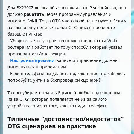
Для BX2300Z логика обычно такая: это IP устройство, оно
должно
работать
через программу управления и
интернет/wi‑fi. Тогда OTG часто вообще не нужен. Если у
вас было ощущение, что без OTG никак, проверьте
базовые пункты:
- Убедитесь, что устройство подключено к сети Wi‑Fi
роутера или работает по тому способу, который указал
производитель/инструкция.
-
Настройка времени
, запись и управление должны
выполняться в приложении.
- Если в телефоне вы делаете подключение “по кабелю”,
попробуйте уйти на беспроводной сценарий.
Так вы убираете главный риск: “ошибка подключения
из‑за OTG”, которая появляется не из‑за самого
устройства, а из‑за того, как его видит телефон.
Типичные “достоинство/недостаток”
OTG‑сценариев на практике