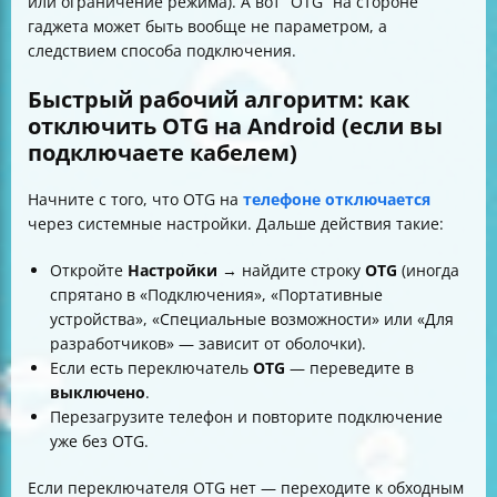
или ограничение режима). А вот “OTG” на стороне
гаджета может быть вообще не параметром, а
следствием способа подключения.
Быстрый рабочий алгоритм: как
отключить OTG на Android (если вы
подключаете кабелем)
Начните с того, что OTG на
телефоне отключается
через системные настройки. Дальше действия такие:
Откройте
Настройки
→ найдите строку
OTG
(иногда
спрятано в «Подключения», «Портативные
устройства», «Специальные возможности» или «Для
разработчиков» — зависит от оболочки).
Если есть переключатель
OTG
— переведите в
выключено
.
Перезагрузите телефон и повторите подключение
уже без OTG.
Если переключателя OTG нет — переходите к обходным