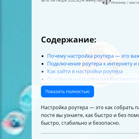
Инженер / маст
Содержание:
Почему настройка роутера — это ва
Подключение роутера к интернету и
Как зайти в настройки роутера
Основные настройки для быстрого с
Почему важно менять пароли
Показать полностью
Как выбрать место для роутера
Как увеличить скорость интернета че
Настройка роутера — это как собрать п
Что делать, если компьютер не подк
посте вы узнаете, как быстро и без п
Таблица сравнения стандартов Wi-Fi
быстро, стабильно и безопасно.
Итог