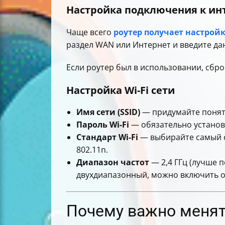
Настройка подключения к ин
Чаще всего
роутер получает настрой
раздел WAN или Интернет и введите дан
Если роутер был в использовании, сброс
Настройка Wi-Fi сети
Имя сети (SSID)
— придумайте понятн
Пароль Wi-Fi
— обязательно установи
Стандарт Wi-Fi
— выбирайте самый с
802.11n.
Диапазон частот
— 2,4 ГГц (лучше п
двухдиапазонный, можно включить о
Почему важно менят