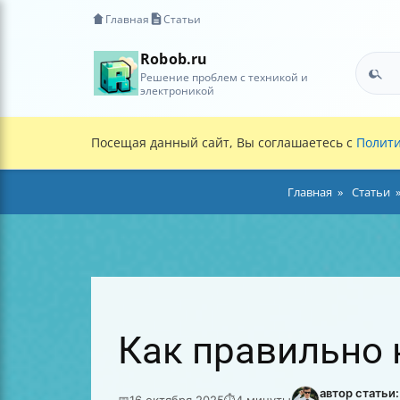
Главная
Статьи
Robob.ru
Решение проблем с техникой и
электроникой
Посещая данный сайт, Вы соглашаетесь с
Полити
Главная
Статьи
Как правильно 
автор статьи
📅
16 октября 2025
⏱
4 минуты