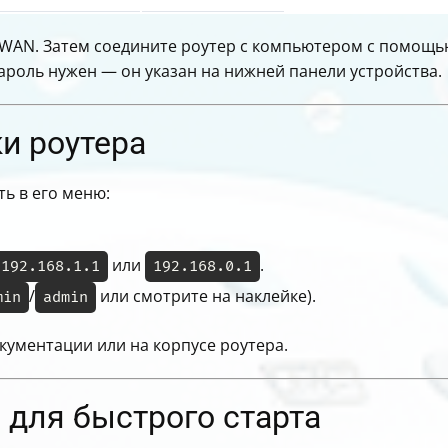
WAN. Затем соедините роутер с компьютером с помощью 
пароль нужен — он указан на нижней панели устройства.
ки роутера
ть в его меню:
или
.
192.168.1.1
192.168.0.1
/
или смотрите на наклейке).
min
admin
окументации или на корпусе роутера.
 для быстрого старта