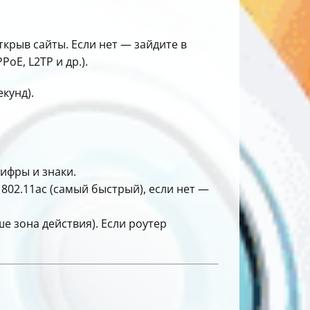
ткрыв сайты. Если нет — зайдите в
oE, L2TP и др.).
кунд).
ифры и знаки.
02.11ac (самый быстрый), если нет —
ше зона действия). Если роутер