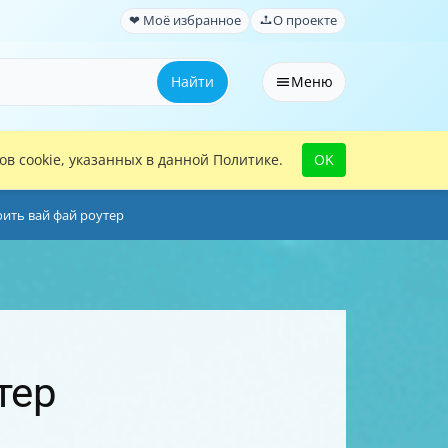
❤ Моё избранное
О проекте
Найти
Меню
в cookie, указанных в данной Политике.
OK
ить вай фай роутер
тер