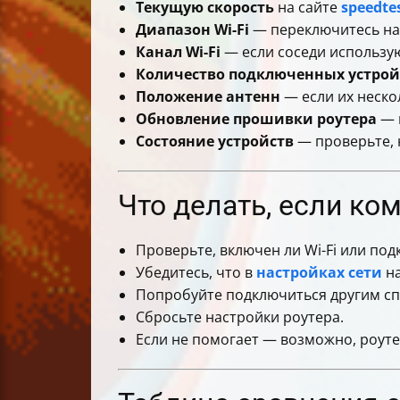
Текущую скорость
на сайте
speedte
Диапазон Wi-Fi
— переключитесь на 
Канал Wi-Fi
— если соседи использую
Количество подключенных устрой
Положение антенн
— если их неско
Обновление прошивки роутера
— 
Состояние устройств
— проверьте, 
Что делать, если ко
Проверьте, включен ли Wi-Fi или под
Убедитесь, что в
настройках сети
на
Попробуйте подключиться другим спо
Сбросьте настройки роутера.
Если не помогает — возможно, роуте