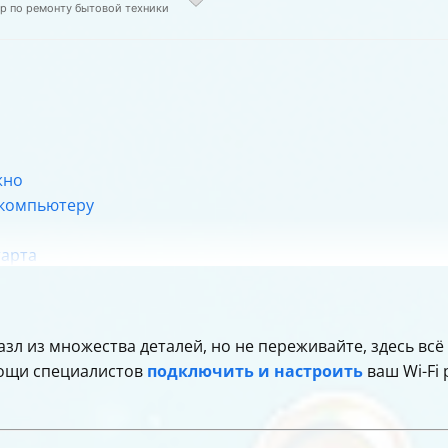
ер по ремонту бытовой техники
жно
 компьютеру
тарта
рез Wi-Fi роутер
азл из множества деталей, но не переживайте, здесь всё
лючается к роутеру
омощи специалистов
подключить и настроить
ваш Wi-Fi 