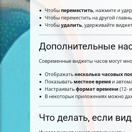
Чтобы
переместить
, нажмите и уде
Чтобы переместить на другой главны
Чтобы
удалить
, удерживайте видже
Дополнительные нас
Современные виджеты часов могут мно
Отображать
несколько часовых по
Показывать
местное время
и автома
Настраивать
формат времени
(12- 
В некоторых приложениях можно даж
Что делать, если ви