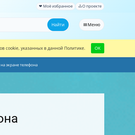
❤ Моё избранное
О проекте
Найти
Меню
в cookie, указанных в данной Политике.
OK
 на экране телефона
она