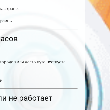
на экране.
орзины.
часов
 городов или часто путешествуете.
и.
ли не работает