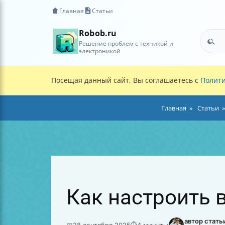
Главная
Статьи
Robob.ru
Решение проблем с техникой и
электроникой
Посещая данный сайт, Вы соглашаетесь с
Полити
Главная
Статьи
Как настроить 
автор стать
📅
28 сентября 2025
⏱
4 минуты