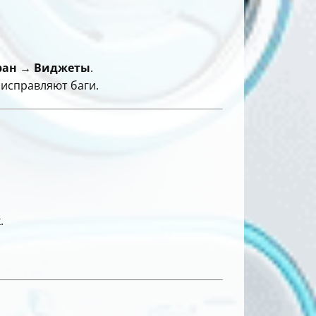
ран → Виджеты
.
 исправляют баги.
.