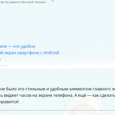
тер по ремонту бытовой техники
ане — это удобно
ый экран смартфона с Android
е
асов
и виджетов часов
ображается или не работает
ия времени
е было это стильным и удобным элементом главного экр
том часов
ь виджет часов на экране телефона. А ещё — как сделать
» для работы с разными часовыми поясами
нравится!
 с виджетом часов