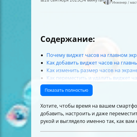
Инженер / мас
Содержание:
Почему виджет часов на главном экр
Как добавить виджет часов на главн
Как изменить размер часов на экран
Как переместить и удалить виджет ч
Дополнительные настройки и функци
Показать полностью
Что делать, если виджет часов не от
Альтернативные способы отображен
Хотите, чтобы время на вашем смартфон
Таблица: основные действия с видже
добавить, настроить и даже переместит
Как использовать приложение «Часы
рукой и выглядело именно так, как вам 
Советы для экономии заряда батареи