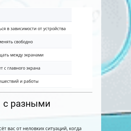
ся в зависимости от устройства
менять свободно
ать между экранами
т с главного экрана
ешествий и работы
ы с разными
ёт вас от неловких ситуаций, когда