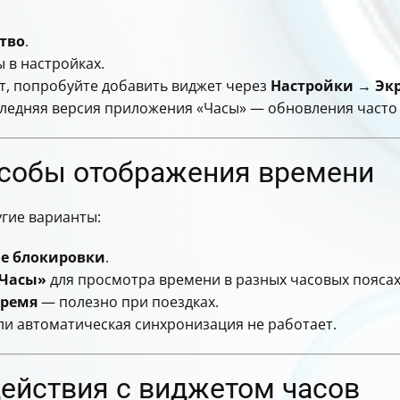
ство
.
 в настройках.
т, попробуйте добавить виджет через
Настройки → Эк
оследняя версия приложения «Часы» — обновления часто
собы отображения времени
угие варианты:
не блокировки
.
«Часы»
для просмотра времени в разных часовых поясах
время
— полезно при поездках.
сли автоматическая синхронизация не работает.
действия с виджетом часов