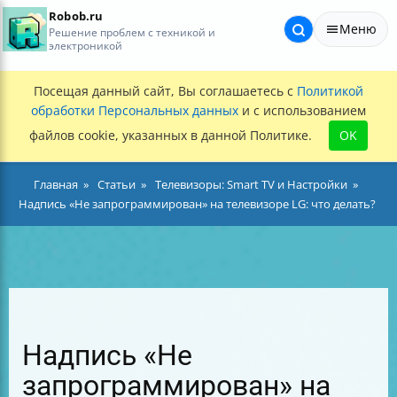
Robob.ru
Меню
Решение проблем с техникой и
электроникой
Посещая данный сайт, Вы соглашаетесь с
Политикой
обработки Персональных данных
и с использованием
файлов cookie, указанных в данной Политике.
OK
Главная
Статьи
Телевизоры: Smart TV и Настройки
Надпись «Не запрограммирован» на телевизоре LG: что делать?
Надпись «Не
запрограммирован» на