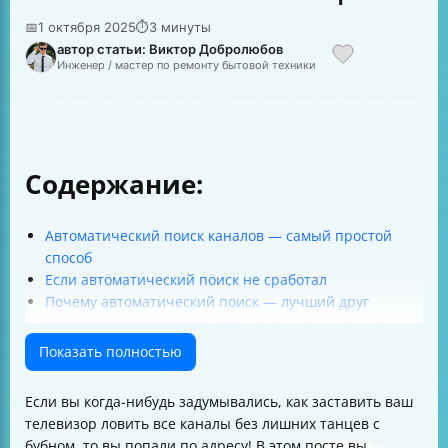
📅
1 октября 2025
⏱
3 минуты
автор статьи: Виктор Добролюбов
Инженер / мастер по ремонту бытовой техники
Содержание:
Автоматический поиск каналов — самый простой
способ
Если автоматический поиск не сработал
Почему автоматический поиск — лучший друг
пользователя
Практические советы для настройки каналов
Показать полностью
Таблица сравнения способов настройки
Итог
Если вы когда-нибудь задумывались, как заставить ваш
телевизор ловить все каналы без лишних танцев с
бубном, то вы попали по адресу! В этом посте вы