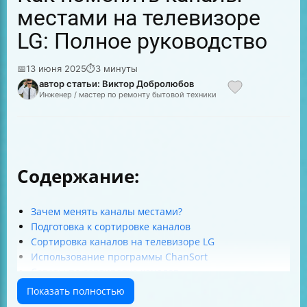
местами на телевизоре
LG: Полное руководство
📅
13 июня 2025
⏱
3 минуты
автор статьи: Виктор Добролюбов
Инженер / мастер по ремонту бытовой техники
Содержание:
Зачем менять каналы местами?
Подготовка к сортировке каналов
Сортировка каналов на телевизоре LG
Использование программы ChanSort
Советы по сортировке каналов
Заключение
Показать полностью