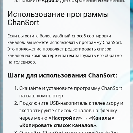
Нажмите
«Доб.»
для сохранения изменений.
Использование программы
ChanSort
Если вы хотите более удобный способ сортировки
каналов, вы можете использовать программу ChanSort.
Это приложение позволяет редактировать список
каналов на компьютере и затем загружать его обратно
на телевизор.
Шаги для использования ChanSort:
Скачайте и установите программу ChanSort
на ваш компьютер.
Подключите USB-накопитель к телевизору и
экспортируйте список каналов на флешку
через меню
«Настройки»
→
«Каналы»
→
«Копировать список каналов»
.
Откройте ChanSort и импортируйте файл с