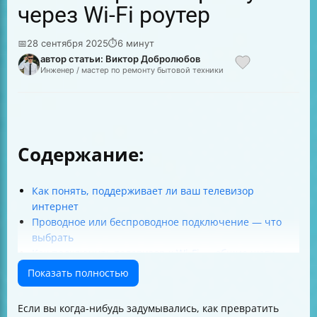
через Wi-Fi роутер
📅
28 сентября 2025
⏱
6 минут
автор статьи: Виктор Добролюбов
Инженер / мастер по ремонту бытовой техники
Содержание:
Как понять, поддерживает ли ваш телевизор
интернет
Проводное или беспроводное подключение — что
выбрать
Как подключить телевизор к Wi-Fi — общие шаги
Что такое IPoE и PPPoE и как вводить данные
Показать полностью
Как выбрать Wi-Fi диапазон и роутер для стабильного
подключения
Если вы когда-нибудь задумывались, как превратить
Настройка сети на популярных брендах телевизоров