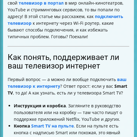
свой
телевизор в портал
в мир онлайн-кинотеатров,
Что делать, если нет LAN-порта или прямого
YouTube и стриминговых сервисов, то вы попали по
подключения
адресу! В этой статье мы расскажем, как
подключить
Типичные проблемы с Wi-Fi и как их решить
телевизор
к интернету через Wi-Fi роутер, какие
Как проверить работоспособность интернета на
бывают способы подключения, и как избежать
телевизоре
типичных проблем. Готовы? Поехали!
Советы по оптимизации домашней сети для
телевизора
Безопасность и обновления
Как понять, поддерживает ли
Визуальные подсказки и дополнительные материалы
ваш телевизор интернет
Итоговая таблица по подключению к интернету
через Wi-Fi
Первый вопрос — а можно ли вообще подключить
ваш
телевизор к интернету
? Ответ прост: если у вас
Smart
TV
, то да! А как узнать, есть ли у телевизора Smart TV?
Инструкция и коробка
. Загляните в руководство
пользователя или на коробку — там часто пишут о
поддержке приложений Netflix, YouTube и других.
Кнопка
Smart TV на пульте
. Если на пульте есть
кнопка с надписью Smart или похожая, это явный