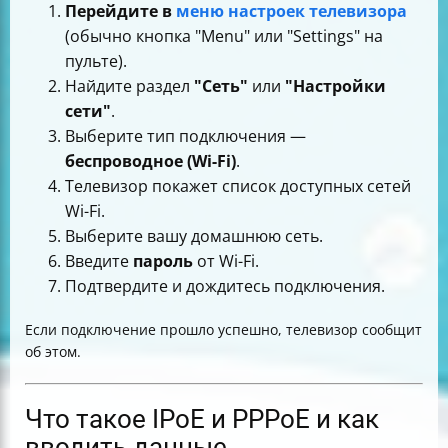
Перейдите в
меню настроек телевизора
(обычно кнопка "Menu" или "Settings" на
пульте).
Найдите раздел
"Сеть"
или
"Настройки
сети"
.
Выберите тип подключения —
беспроводное (Wi-Fi)
.
Телевизор покажет список доступных сетей
Wi-Fi.
Выберите вашу домашнюю сеть.
Введите
пароль
от Wi-Fi.
Подтвердите и дождитесь подключения.
Если подключение прошло успешно, телевизор сообщит
об этом.
Что такое IPoE и PPPoE и как
вводить данные