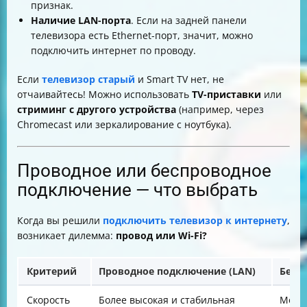
признак.
Наличие LAN-порта
. Если на задней панели
телевизора есть Ethernet-порт, значит, можно
подключить интернет по проводу.
Если
телевизор старый
и Smart TV нет, не
отчаивайтесь! Можно использовать
TV-приставки
или
стриминг с другого устройства
(например, через
Chromecast или зеркалирование с ноутбука).
Проводное или беспроводное
подключение — что выбрать
Когда вы решили
подключить телевизор к интернету
,
возникает дилемма:
провод или Wi-Fi?
Критерий
Проводное подключение (LAN)
Бесп
Скорость
Более высокая и стабильная
Может