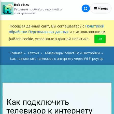
Robob.ru
Меню
Решение проблем с техникой и
электроникой
Посещая данный сайт, Вы соглашаетесь с
Политикой
обработки Персональных данных
и с использованием
файлов cookie, указанных в данной Политике.
OK
Главная
Статьи
Телевизоры: Smart TV и Настройки
Как подключить телевизор к интернету через Wi-Fi роутер
Как подключить
телевизор к интернету