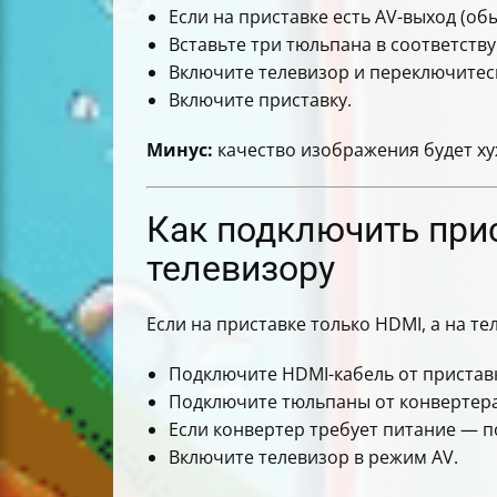
Если на приставке есть AV-выход (об
Вставьте три тюльпана в соответств
Включите телевизор и переключитесь
Включите приставку.
Минус:
качество изображения будет ху
Как подключить прис
телевизору
Если на приставке только HDMI, а на т
Подключите HDMI-кабель от приставк
Подключите тюльпаны от конвертера
Если конвертер требует питание — по
Включите телевизор в режим AV.