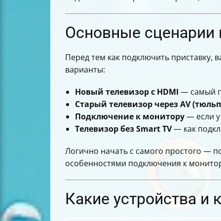
Подключение приставки к монитору
Подключение интернета к телевизор
Настройка Wi-Fi на приставке
Основные сценарии 
Подключение телевизора к телефону ч
Альтернативные способы подключени
Перед тем как подключить приставку, в
Советы по безопасности и энергопо
варианты:
Распространённые ошибки и как их 
Обновления технологий и их влияни
Новый телевизор с HDMI
— самый п
Визуальные схемы подключения
Старый телевизор через AV (тюль
Итог
Подключение к монитору
— если у 
Телевизор без Smart TV
— как подкл
Логично начать с самого простого — п
особенностями подключения к монитор
Какие устройства и 