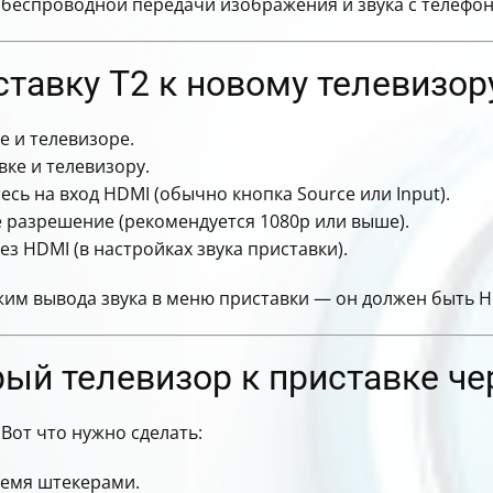
беспроводной передачи изображения и звука с телефон
тавку Т2 к новому телевизор
е и телевизоре.
ке и телевизору.
сь на вход HDMI (обычно кнопка Source или Input).
е разрешение (рекомендуется 1080p или выше).
ез HDMI (в настройках звука приставки).
ежим вывода звука в меню приставки — он должен быть H
рый телевизор к приставке ч
 Вот что нужно сделать:
ремя штекерами.