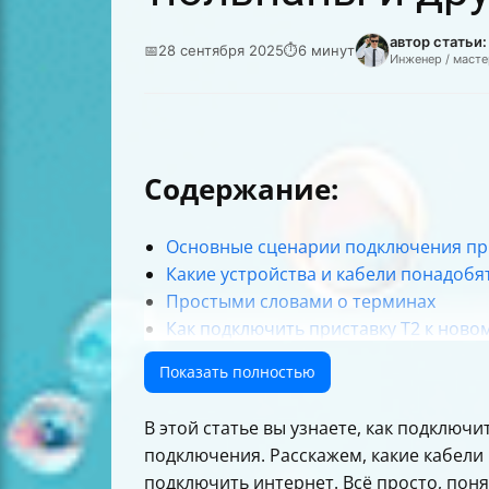
автор статьи
📅
28 сентября 2025
⏱
6 минут
Инженер / масте
Содержание:
Основные сценарии подключения при
Какие устройства и кабели понадобя
Простыми словами о терминах
Как подключить приставку Т2 к ново
Как подключить старый телевизор к
Показать полностью
Как подключить приставку через HDM
Как минимизировать потерю качеств
В этой статье вы узнаете, как подключ
Как выбрать HDMI-конвертер
подключения. Расскажем, какие кабели
Настройка AV-режима на телевизоре
подключить интернет. Всё просто, поня