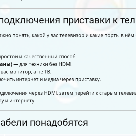
у через приставку
подключения приставки к тел
ерез Miracast и AirPlay
я интернета без Smart TV
ажно понять, какой у вас телевизор и какие порты в нё
треблению
исправить
е
ростой и качественный способ.
паны)
— для техники без HDMI.
вас монитор, а не ТВ.
ючить интернет и медиа через приставку.
одключения через HDMI, затем перейти к старым телеви
у и интернету.
кабели понадобятся