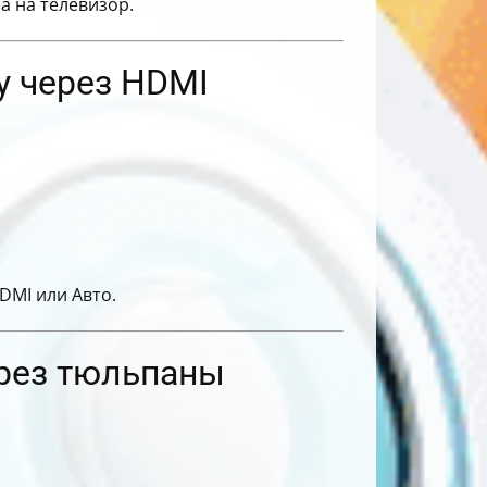
а на телевизор.
у через HDMI
DMI или Авто.
ерез тюльпаны