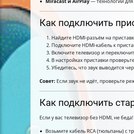
Miracast и AirPlay
— технологии для 
Как подключить прис
Найдите HDMI-разъём на приставк
Подключите HDMI-кабель к пристав
Включите телевизор и переключите
В настройках приставки проверьт
Убедитесь, что звук выводится чер
Совет:
Если звук не идёт, проверьте р
Как подключить ста
Если у вас телевизор без HDMI, не беда!
Возьмите кабель RCA (тюльпаны) с т