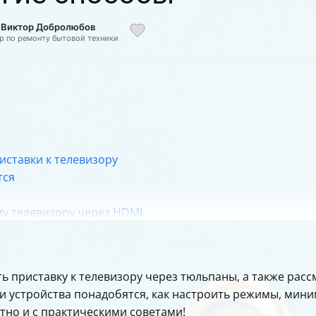
: Виктор Добролюбов
р по ремонту бытовой техники
ставки к телевизору
тся
му телевизору через HDMI
 приставке через тюльпаны
I-конвертер к старому телевизору
а при использовании тюльпанов и конвертеров
ить приставку к телевизору через тюльпаны, а также ра
 и устройства понадобятся, как настроить режимы, мин
 и приставке
тно и с практическими советами!