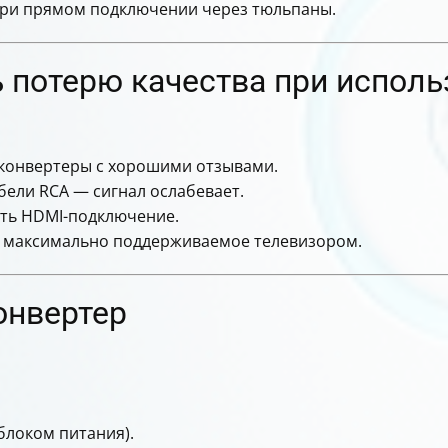
при прямом подключении через тюльпаны.
 потерю качества при испол
 конвертеры с хорошими отзывами.
бели RCA — сигнал ослабевает.
ать HDMI-подключение.
а максимально поддерживаемое телевизором.
онвертер
блоком питания).