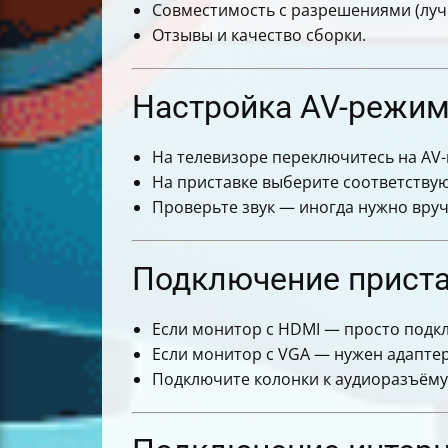
Совместимость с разрешениями (лучш
Отзывы и качество сборки.
Настройка AV-режима
На телевизоре переключитесь на AV-
На приставке выберите соответствую
Проверьте звук — иногда нужно вру
Подключение приста
Если монитор с HDMI — просто подк
Если монитор с VGA — нужен адапте
Подключите колонки к аудиоразъёму 