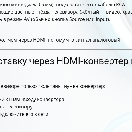
ычно мини-джек 3.5 мм), подключите его к кабелю RCA.
ующие цветные гнёзда телевизора (жёлтый — видео, крас
 в режим AV (обычно кнопка Source или Input).
же, чем через HDMI, потому что сигнал аналоговый.
тавку через HDMI-конвертер 
елевизоре только тюльпаны, нужен конвертер:
и к HDMI-входу конвертера.
 к телевизору.
дключите его к сети.