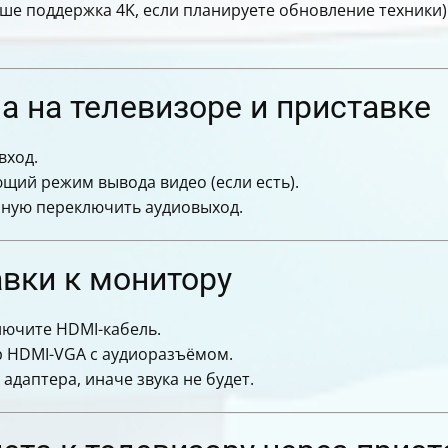
е поддержка 4K, если планируете обновление техники)
 на телевизоре и приставке
вход.
щий режим вывода видео (если есть).
чную переключить аудиовыход.
вки к монитору
лючите HDMI-кабель.
р HDMI-VGA с аудиоразъёмом.
адаптера, иначе звука не будет.