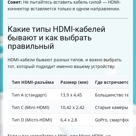
Совет:
Не пытайтесь вставить кабель силой — HDMI-
коннектор вставляется только в одном направлении.
Какие типы HDMI-кабелей
бывают и как выбрать
правильный
HDMI-кабели бывают разных типов, и важно выбрать
тот, который подходит именно вашему устройству:
Тип HDMI-разъёма
Размер (мм)
Где встречается
Тип A (стандарт)
13,9 x 4,45
Большинство телев
Тип C (Mini-HDMI)
10,42 x 2,42
Старые камеры, ф
Тип D (Micro-HDMI)
6,4 x 2,8
GoPro, смартфоны
Если у вас устройство с Mini- или Micro-HDMI, не