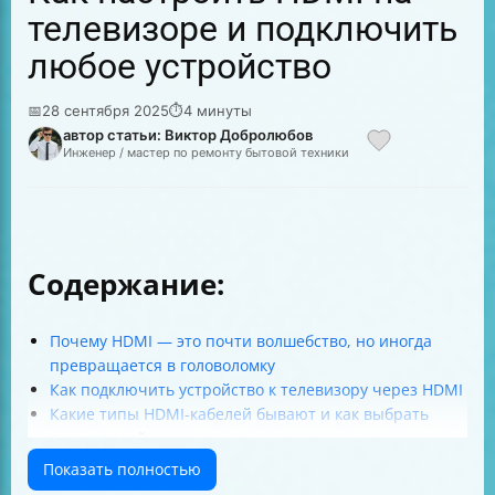
телевизоре и подключить
любое устройство
📅
28 сентября 2025
⏱
4 минуты
автор статьи: Виктор Добролюбов
Инженер / мастер по ремонту бытовой техники
Содержание:
Почему HDMI — это почти волшебство, но иногда
превращается в головоломку
Как подключить устройство к телевизору через HDMI
Какие типы HDMI-кабелей бывают и как выбрать
правильный
Как подключить устройство с другим разъёмом к
Показать полностью
телевизору через HDMI