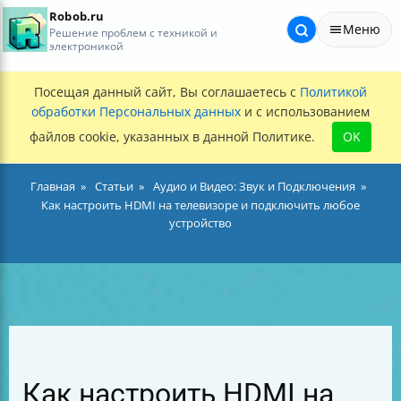
Robob.ru
Меню
Решение проблем с техникой и
электроникой
Посещая данный сайт, Вы соглашаетесь с
Политикой
обработки Персональных данных
и с использованием
файлов cookie, указанных в данной Политике.
OK
Главная
Статьи
Аудио и Видео: Звук и Подключения
Как настроить HDMI на телевизоре и подключить любое
устройство
Как настроить HDMI на