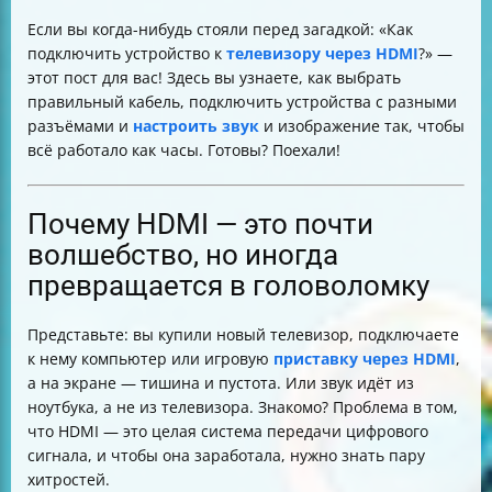
Как настроить передачу звука с компьютера на
Если вы когда-нибудь стояли перед загадкой: «Как
телевизор через HDMI
подключить устройство к
телевизору через HDMI
?» —
Как настроить разрешение экрана на телевизоре
этот пост для вас! Здесь вы узнаете, как выбрать
при подключении компьютера
правильный кабель, подключить устройства с разными
Когда понадобится подключать аудиокабель
разъёмами и
настроить звук
и изображение так, чтобы
отдельно
всё работало как часы. Готовы? Поехали!
Советы для успешного подключения через HDMI
Таблица выбора кабеля и переходника
Почему HDMI — это почти
волшебство, но иногда
превращается в головоломку
Представьте: вы купили новый телевизор, подключаете
к нему компьютер или игровую
приставку через HDMI
,
а на экране — тишина и пустота. Или звук идёт из
ноутбука, а не из телевизора. Знакомо? Проблема в том,
что HDMI — это целая система передачи цифрового
сигнала, и чтобы она заработала, нужно знать пару
хитростей.