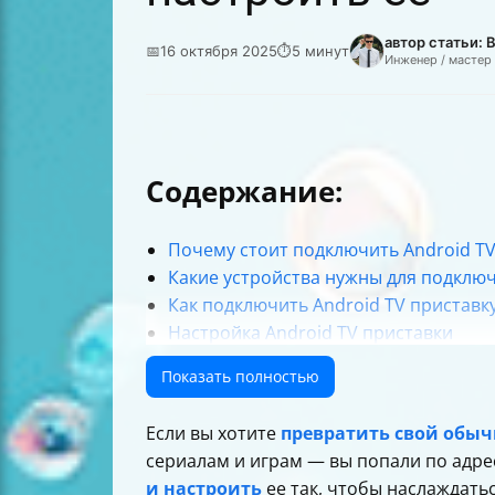
автор статьи:
📅
16 октября 2025
⏱
5 минут
Инженер / мастер
Содержание:
Почему стоит подключить Android TV
Какие устройства нужны для подключ
Как подключить Android TV приставк
Настройка Android TV приставки
Как настроить качество изображения
Показать полностью
Популярные приложения для потоков
Решение проблем с Wi-Fi и пультом
Если вы хотите
превратить свой обы
Голосовые команды и дополнительн
сериалам и играм — вы попали по адре
Итоговая таблица подключения и на
и настроить
ее так, чтобы наслаждать