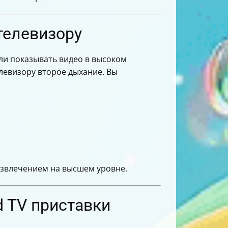
телевизору
или показывать видео в высоком
левизору второе дыхание. Вы
азвлечением на высшем уровне.
d TV приставки