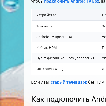
Чтобы
подключить Android TV Box
, в
Устройство
Н
Телевизор
Эк
Android TV приставка
Ус
Кабель HDMI
Пе
Пульт дистанционного управления
Уп
Интернет (Wi-Fi)
Дл
Если у вас
старый телевизор
без HDMI,
Как подключить Andr