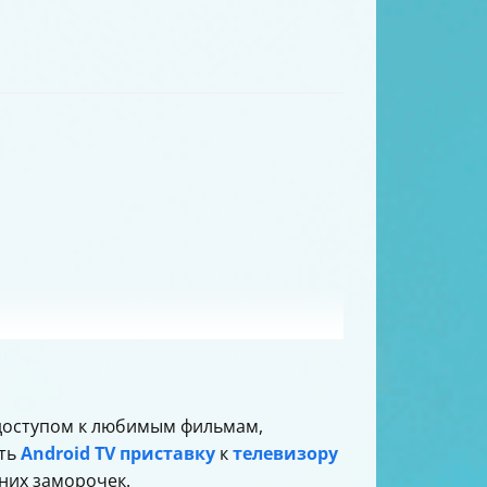
доступом к любимым фильмам,
ить
Android TV приставку
к
телевизору
них заморочек.