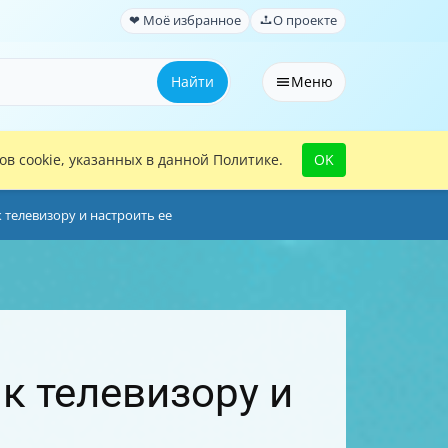
❤ Моё избранное
О проекте
Найти
Меню
в cookie, указанных в данной Политике.
OK
 телевизору и настроить ее
к телевизору и