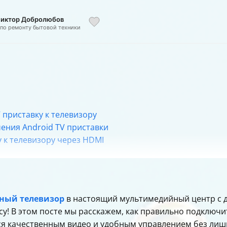
 Виктор Добролюбов
 по ремонту бытовой техники
 приставку к телевизору
ения Android TV приставки
у к телевизору через HDMI
 и звук
ого видео на Android TV
чный телевизор
в настоящий мультимедийный центр с 
ые возможности
су! В этом посте мы расскажем, как правильно подключ
стройки
ся качественным видео и удобным управлением без лиш