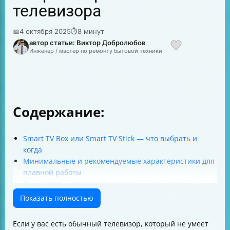
телевизора
📅
4 октября 2025
⏱
8 минут
автор статьи: Виктор Добролюбов
Инженер / мастер по ремонту бытовой техники
Содержание:
Smart TV Box или Smart TV Stick — что выбрать и
когда
Минимальные и рекомендуемые характеристики для
плавной работы
Пошаговая инструкция подключения и настройки
Интернет для стриминга — сколько нужно и как
Показать полностью
влияет на трафик
Miracast-адаптеры — что это и как избежать проблем
Если у вас есть обычный телевизор, который не умеет
Совместимость смартфонов, планшетов и ПК с