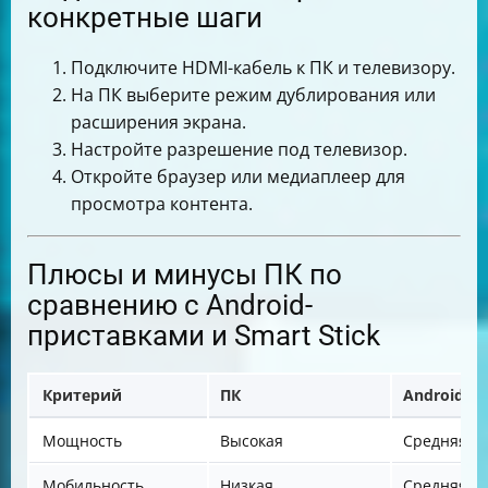
конкретные шаги
Подключите HDMI-кабель к ПК и телевизору.
На ПК выберите режим дублирования или
расширения экрана.
Настройте разрешение под телевизор.
Откройте браузер или медиаплеер для
просмотра контента.
Плюсы и минусы ПК по
сравнению с Android-
приставками и Smart Stick
Критерий
ПК
Android-п
Мощность
Высокая
Средняя
Мобильность
Низкая
Средняя