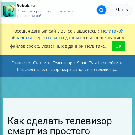
Robob.ru
Меню
Решение проблем с техникой и
электроникой
Посещая данный сайт, Вы соглашаетесь с
Политикой
обработки Персональных данных
и с использованием
файлов cookie, указанных в данной Политике.
OK
Главная
Статьи
Телевизоры: Smart TV и Настройки
Как сделать телевизор смарт из простого телевизора
Как сделать телевизор
смарт из простого