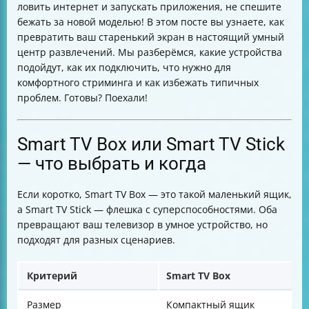
ловить интернет и запускать приложения, не спешите
Miracast
бежать за новой моделью! В этом посте вы узнаете, как
Альтернативы Miracast — Chromecast и AirPlay
превратить ваш старенький экран в настоящий умный
Безопасность и приватность при подключении
центр развлечений. Мы разберёмся, какие устройства
приставок и адаптеров
подойдут, как их подключить, что нужно для
Приложения и сервисы на Smart TV Box/Stick
комфортного стриминга и как избежать типичных
Региональные ограничения и как с ними бороться
проблем. Готовы? Поехали!
Сравнение способов сделать телевизор умным
Что делать, если нет свободного HDMI-порта или
поддержки HDMI-CEC
Smart TV Box или Smart TV Stick
Оптимальные параметры видео и звука
— что выбрать и когда
Проверка совместимости телевизора с Miracast и
другими технологиями
Если коротко, Smart TV Box — это такой маленький ящик,
Электропитание и кабели для приставок и адаптеров
а Smart TV Stick — флешка с суперспособностями. Оба
Карточка быстрого подключения Smart TV Box/Stick
превращают ваш телевизор в умное устройство, но
Советы для разных аудиторий
подходят для разных сценариев.
Визуальные элементы для понимания
Подводные камни и как их минимизировать
Организация кабелей и энергосбережение
Критерий
Smart TV Box
Устранение неполадок
Требования к учётной записи и конфиденциальности
Размер
Компактный ящик