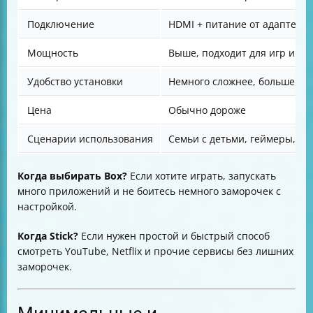
Подключение ПК через HDMI — конкретные шаги
Плюсы и минусы ПК по сравнению с Android-
Подключение
HDMI + питание от адаптера
приставками и Smart Stick
Мощность
Выше, подходит для игр и т
Android-приставка — возможности и расходы
СмартСтик Триколор — особенности и подписка
Удобство установки
Немного сложнее, больше пр
Игровая консоль как медиаплеер
Новинки от Триколор в 2025 году
Цена
Обычно дороже
Заключение
Сценарии использования
Семьи с детьми, геймеры, п
Когда выбирать Box?
Если хотите играть, запускать
много приложений и не боитесь немного заморочек с
настройкой.
Когда Stick?
Если нужен простой и быстрый способ
смотреть YouTube, Netflix и прочие сервисы без лишних
заморочек.