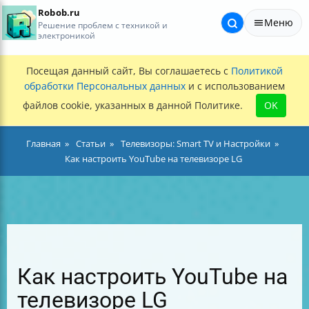
Robob.ru
Меню
Решение проблем с техникой и
электроникой
Посещая данный сайт, Вы соглашаетесь с
Политикой
обработки Персональных данных
и с использованием
файлов cookie, указанных в данной Политике.
OK
Главная
Статьи
Телевизоры: Smart TV и Настройки
Как настроить YouTube на телевизоре LG
Как настроить YouTube на
телевизоре LG