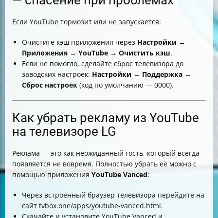
— спасение при проблемах
Если YouTube тормозит или не запускается:
Очистите кэш приложения через
Настройки
→
Приложения
→
YouTube
→
Очистить кэш
.
Если не помогло, сделайте сброс телевизора до
заводских настроек:
Настройки
→
Поддержка
→
Сброс настроек
(код по умолчанию — 0000).
Как убрать рекламу из YouTube
на телевизоре LG
Реклама — это как неожиданный гость, который всегда
появляется не вовремя. Полностью убрать её можно с
помощью приложения
YouTube Vanced
:
Через встроенный браузер телевизора перейдите на
сайт tvbox.one/apps/youtube-vanced.html.
Скачайте и установите YouTube Vanced и