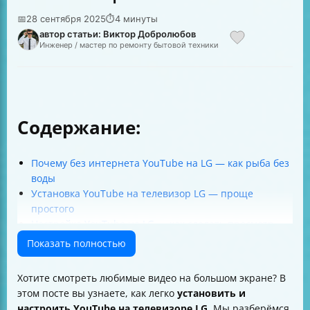
📅
28 сентября 2025
⏱
4 минуты
автор статьи: Виктор Добролюбов
Инженер / мастер по ремонту бытовой техники
Содержание:
Почему без интернета YouTube на LG — как рыба без
воды
Установка YouTube на телевизор LG — проще
простого
Настройка YouTube на LG — как сделать просмотр
комфортным
Показать полностью
Трансляция видео с телефона на телевизор LG —
магия в одном клике
Хотите смотреть любимые видео на большом экране? В
Что делать, если YouTube пропал или не работает
этом посте вы узнаете, как легко
установить и
Как проверить и освободить место на телевизоре LG
настроить YouTube на телевизоре LG
. Мы разберёмся,