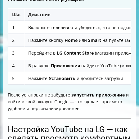
Шаг
Действие
1
Включите телевизор и убедитесь, что он подключё
2
Нажмите кнопку
Home
или
Smart
на пульте LG Ma
3
Перейдите в
LG Content Store
(магазин приложени
4
В разделе
Приложения
найдите YouTube (можно в
5
Нажмите
Установить
и дождитесь загрузки
После установки не забудьте
запустить приложение
и
войти в свой аккаунт Google — это сделает просмотр
удобнее и персонализированнее.
Настройка YouTube на LG — как
сделать просмотр комфортным