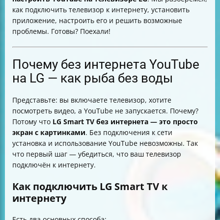
Обновление прошивки и приложения YouTube
как подключить телевизор к интернету, установить
Очистка кэша и сброс настроек — спасение при
приложение, настроить его и решить возможные
проблемах
проблемы. Готовы? Поехали!
Как убрать рекламу из YouTube на телевизоре LG
Итоговая таблица советов по настройке YouTube на
LG
Почему без интернета YouTube
на LG — как рыба без воды
Представьте: вы включаете телевизор, хотите
посмотреть видео, а YouTube не запускается. Почему?
Потому что
LG Smart TV без интернета — это просто
экран с картинками
. Без подключения к сети
установка и использование YouTube невозможны. Так
что первый шаг — убедиться, что ваш телевизор
подключён к интернету.
Как подключить LG Smart TV к
интернету
Есть два основных способа: