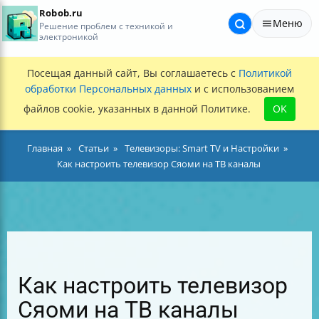
Robob.ru
Меню
Решение проблем с техникой и
электроникой
Посещая данный сайт, Вы соглашаетесь с
Политикой
обработки Персональных данных
и с использованием
файлов cookie, указанных в данной Политике.
OK
Главная
Статьи
Телевизоры: Smart TV и Настройки
Как настроить телевизор Сяоми на ТВ каналы
Как настроить телевизор
Сяоми на ТВ каналы