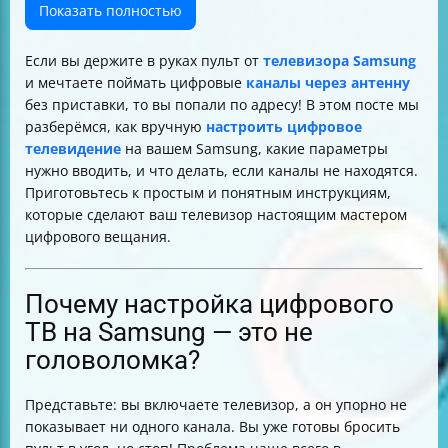
пошаговая инструкция
Показать полностью
Что делать, если телевизор Samsung не находит
каналы
Если вы держите в руках пульт от
телевизора Samsung
Как изменить, удалить или заблокировать каналы на
и мечтаете поймать цифровые
каналы через антенну
Samsung
без приставки, то вы попали по адресу! В этом посте мы
Какие каналы доступны после настройки цифрового
разберёмся, как вручную
настроить цифровое
ТВ
телевидение
на вашем Samsung, какие параметры
Таблица сравнения способов настройки цифрового
нужно вводить, и что делать, если каналы не находятся.
ТВ на Samsung
Приготовьтесь к простым и понятным инструкциям,
Итог
которые сделают ваш телевизор настоящим мастером
цифрового вещания.
Почему настройка цифрового
ТВ на Samsung — это не
головоломка?
Представьте: вы включаете телевизор, а он упорно не
показывает ни одного канала. Вы уже готовы бросить