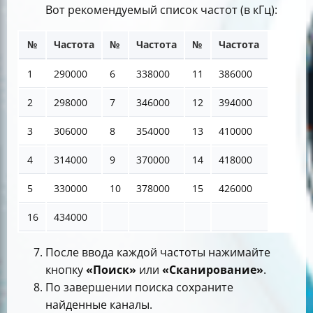
Вот рекомендуемый список частот (в кГц):
№
Частота
№
Частота
№
Частота
1
290000
6
338000
11
386000
2
298000
7
346000
12
394000
3
306000
8
354000
13
410000
4
314000
9
370000
14
418000
5
330000
10
378000
15
426000
16
434000
После ввода каждой частоты нажимайте
кнопку
«Поиск»
или
«Сканирование»
.
По завершении поиска сохраните
найденные каналы.