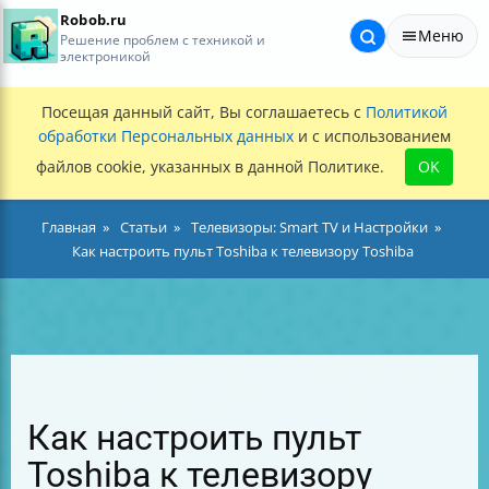
Robob.ru
Меню
Решение проблем с техникой и
электроникой
Посещая данный сайт, Вы соглашаетесь с
Политикой
обработки Персональных данных
и с использованием
файлов cookie, указанных в данной Политике.
OK
Главная
Статьи
Телевизоры: Smart TV и Настройки
Как настроить пульт Toshiba к телевизору Toshiba
Как настроить пульт
Toshiba к телевизору