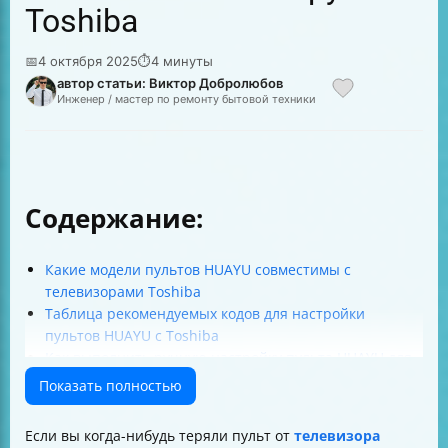
Toshiba
📅
4 октября 2025
⏱
4 минуты
автор статьи: Виктор Добролюбов
Инженер / мастер по ремонту бытовой техники
Содержание:
Какие модели пультов HUAYU совместимы с
телевизорами Toshiba
Таблица рекомендуемых кодов для настройки
пультов HUAYU с Toshiba
Как выполнить ручную настройку пульта HUAYU для
телевизора Toshiba
Показать полностью
Автоматический поиск кода для пульта HUAYU
Особенности пультов HUAYU RM-162B и RM-L890+
Если вы когда-нибудь теряли пульт от
телевизора
Советы для улучшения работы пульта HUAYU с