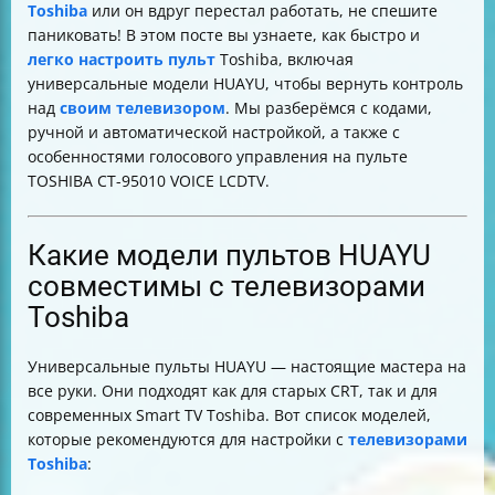
Toshiba
или он вдруг перестал работать, не спешите
телевизором Toshiba
паниковать! В этом посте вы узнаете, как быстро и
Пульт TOSHIBA CT-95010 VOICE LCDTV с голосовым
легко настроить пульт
Toshiba, включая
управлением
универсальные модели HUAYU, чтобы вернуть контроль
Что делать, если пульт не подключается к телевизору
над
своим телевизором
. Мы разберёмся с кодами,
Проверка функций после настройки
ручной и автоматической настройкой, а также с
Итог
особенностями голосового управления на пульте
TOSHIBA CT-95010 VOICE LCDTV.
Какие модели пультов HUAYU
совместимы с телевизорами
Toshiba
Универсальные пульты HUAYU — настоящие мастера на
все руки. Они подходят как для старых CRT, так и для
современных Smart TV Toshiba. Вот список моделей,
которые рекомендуются для настройки с
телевизорами
Toshiba
: