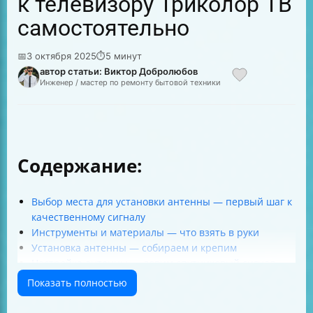
к телевизору Триколор ТВ
самостоятельно
📅
3 октября 2025
⏱
5 минут
автор статьи: Виктор Добролюбов
Инженер / мастер по ремонту бытовой техники
Содержание:
Выбор места для установки антенны — первый шаг к
качественному сигналу
Инструменты и материалы — что взять в руки
Установка антенны — собираем и крепим
Настройка антенны — ловим спутниковый сигнал
Подключение ресивера к телевизору — выбираем
Показать полностью
разъёмы
Проверка правильности подключения и настройки