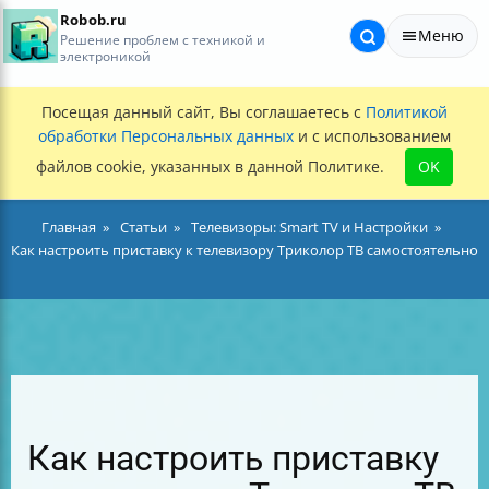
Robob.ru
Меню
Решение проблем с техникой и
электроникой
Посещая данный сайт, Вы соглашаетесь с
Политикой
обработки Персональных данных
и с использованием
файлов cookie, указанных в данной Политике.
OK
Главная
Статьи
Телевизоры: Smart TV и Настройки
Как настроить приставку к телевизору Триколор ТВ самостоятельно
Как настроить приставку