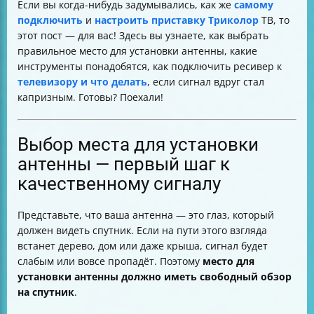
Если вы когда-нибудь задумывались, как же
самому
Настройка ресивера — поиск каналов и сброс
подключить
и
настроить приставку Триколор
ТВ, то
настроек
этот пост — для вас! Здесь вы узнаете, как выбрать
Качество кабеля и герметизация — залог
правильное место для установки антенны, какие
стабильного сигнала
инструменты понадобятся, как подключить ресивер к
Что делать, если сигнал пропадает при плохой
телевизору и что делать
, если сигнал вдруг стал
погоде
капризным. Готовы? Поехали!
Подключение через дилера — когда стоит доверить
профессионалам
Итоговая таблица основных шагов
Выбор места для установки
антенны — первый шаг к
качественному сигналу
Представьте, что ваша антенна — это глаз, который
должен видеть спутник. Если на пути этого взгляда
встанет дерево, дом или даже крыша, сигнал будет
слабым или вовсе пропадёт. Поэтому
место для
установки антенны должно иметь свободный обзор
на спутник
.