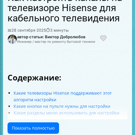
телевизоре Hisense для
кабельного телевидения
📅
28 сентября 2025
⏱
3 минуты
автор статьи: Виктор Добролюбов
Инженер / мастер по ремонту бытовой техники
Содержание:
Какие телевизоры Hisense поддерживают этот
алгоритм настройки
Какие кнопки на пульте нужны для настройки
Какие разделы меню использовать для настройки
Как запустить автонастройку каналов
Какие параметры нужно установить для приёма
Показать полностью
кабельного телевидения