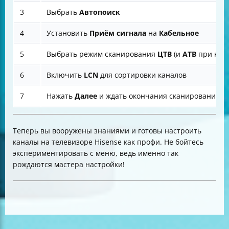
3
Выбрать
Автопоиск
4
Установить
Приём сигнала
на
Кабельное
5
Выбрать режим сканирования
ЦТВ
(и
АТВ
при нео
6
Включить
LCN
для сортировки каналов
7
Нажать
Далее
и ждать окончания сканирования
Теперь вы вооружены знаниями и готовы настроить
каналы на телевизоре Hisense как профи. Не бойтесь
экспериментировать с меню, ведь именно так
рождаются мастера настройки!