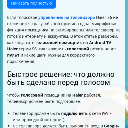
функции
Показать полностью
Подключение пульта Bluetooth к телевизору Haier S6
Какие команды можно говорить (и что попробовать,
Если голосовое
управление на телевизоре
Haier S6 не
если голос “молчит”)
включается сразу, обычно причина одна: микрофоны/
Как переключать режимы: быстрая загрузка и
функция помощника не активированы или телевизор не
ожидание (и почему это важно)
готов к интернету и аккаунтам. В этой статье разберём,
Настройка интернета (сеть) — без этого голос может
как запустить
голосовой помощник
на
Android TV
не работать
Haier
серии S6, как включить
голосовой
режим через
Таблица: что проверить, если голосовой помощник
пульт
и какие шаги нужны для корректного
Haier S6 не включается
подключения.
Что касается модели Haier S6 и интерфейса
Итог
Быстрое решение: что должно
быть сделано перед голосом
Чтобы
голосовой
помощник на
Haier
работал,
телевизор должен быть подготовлен:
телевизор должен быть
подключить
к сети (Wi‑Fi
или проводной интернет);
на телевизоре должен быть выполнен вход в
Google
-