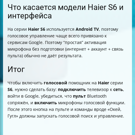
Что касается модели Haier S6 и
интерфейса
На серии
Haier S6
используется
Android TV
, поэтому
голосовое управление чаще всего привязано к
сервисам Google. Поэтому “простая” активация
микрофона без подготовки (интернет + аккаунт + связь
пульта) обычно не даёт результата.
Итог
Чтобы включить
голосовой
помощник на
Haier
серии
S6
, нужно сделать базу:
подключить
телевизор к
сеть
,
войти в Google, убедиться, что
пульт
Bluetooth
сопряжён, и
включить
микрофоны голосовой функции.
После этого кнопка на пульте и команды вроде «Окей,
Гугл» должны запускать голосовой поиск и управление.