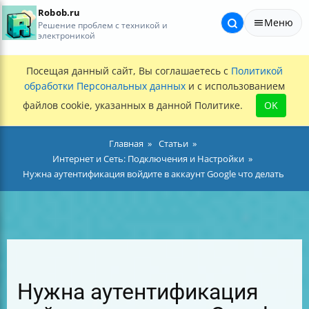
Robob.ru
Меню
Решение проблем с техникой и
электроникой
Посещая данный сайт, Вы соглашаетесь с
Политикой
обработки Персональных данных
и с использованием
файлов cookie, указанных в данной Политике.
OK
Главная
Статьи
Интернет и Сеть: Подключения и Настройки
Нужна аутентификация войдите в аккаунт Google что делать
Нужна аутентификация