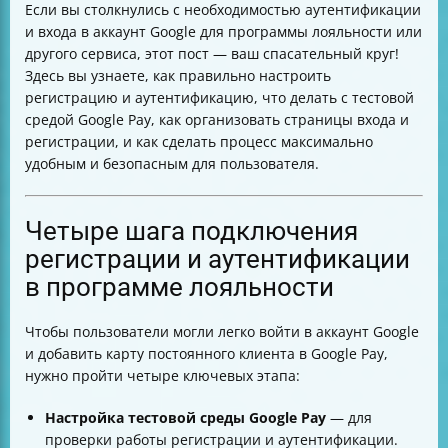
Если вы столкнулись с необходимостью аутентификации
клиента в Google Pay
и входа в аккаунт Google для программы лояльности или
Стандартный процесс взаимодействия пользователя
другого сервиса, этот пост — ваш спасательный круг!
и сервера
Здесь вы узнаете, как правильно настроить
Запрос проверки и активации через Business Console
регистрацию и аутентификацию, что делать с тестовой
Политики безопасности и конфиденциальности
средой Google Pay, как организовать страницы входа и
Изображения для программы лояльности
регистрации, и как сделать процесс максимально
Инструменты для разработки и отладки JWT
удобным и безопасным для пользователя.
Работа с Base64 и UTF-8
Частые вопросы (FAQ)
Итоговая таблица требований к страницам
Четыре шага подключения
регистрации и аутентификации
регистрации и аутентификации
в программе лояльности
Чтобы пользователи могли легко войти в аккаунт Google
и добавить карту постоянного клиента в Google Pay,
нужно пройти четыре ключевых этапа:
Настройка тестовой среды Google Pay
— для
проверки работы регистрации и аутентификации.