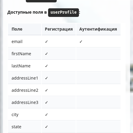
Доступные поля в
:
userProfile
Поле
Регистрация
Аутентификация
email
✓
✓
firstName
✓
lastName
✓
addressLine1
✓
addressLine2
✓
addressLine3
✓
city
✓
state
✓