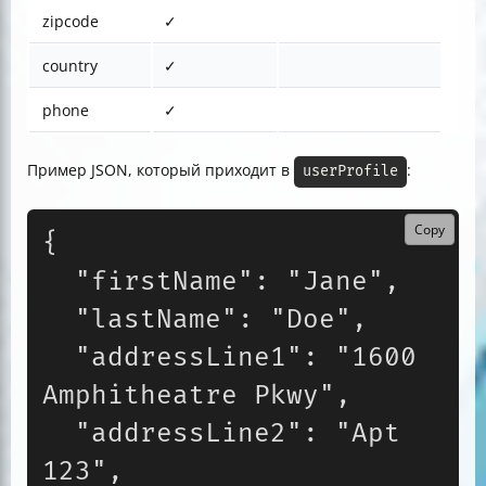
zipcode
✓
country
✓
phone
✓
Пример JSON, который приходит в
:
userProfile
Copy
{

  "firstName": "Jane",

  "lastName": "Doe",

  "addressLine1": "1600 
Amphitheatre Pkwy",

  "addressLine2": "Apt 
123",
