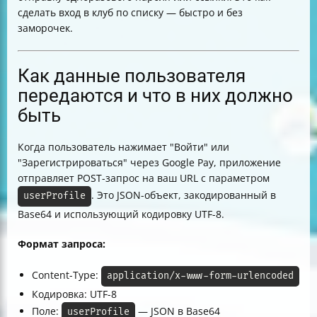
сделать вход в клуб по списку — быстро и без
заморочек.
Как данные пользователя
передаются и что в них должно
быть
Когда пользователь нажимает "Войти" или
"Зарегистрироваться" через Google Pay, приложение
отправляет POST-запрос на ваш URL с параметром
. Это JSON-объект, закодированный в
userProfile
Base64 и использующий кодировку UTF-8.
Формат запроса:
Content-Type:
application/x-www-form-urlencoded
Кодировка: UTF-8
Поле:
— JSON в Base64
userProfile