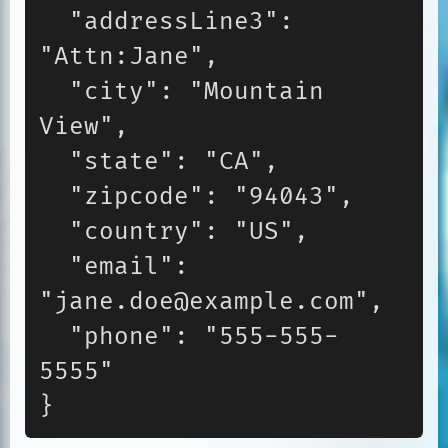
  "addressLine3": 
"Attn:Jane",

  "city": "Mountain 
View",

  "state": "CA",

  "zipcode": "94043",

  "country": "US",

  "email": 
"jane.doe@example.com",

  "phone": "555-555-
5555"

}