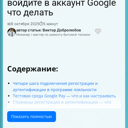
войдите в аккаунт Google
что делать
📅
9 октября 2025
⏱
5 минут
автор статьи: Виктор Добролюбов
Инженер / мастер по ремонту бытовой техники
Содержание:
Четыре шага подключения регистрации и
аутентификации в программе лояльности
Тестовая среда Google Pay — что и как настраивать
Страницы регистрации и аутентификации — что
должно быть и как сделать удобно
Как данные пользователя передаются и что в них
Показать полностью
должно быть
Моментальное добавление карты постоянного