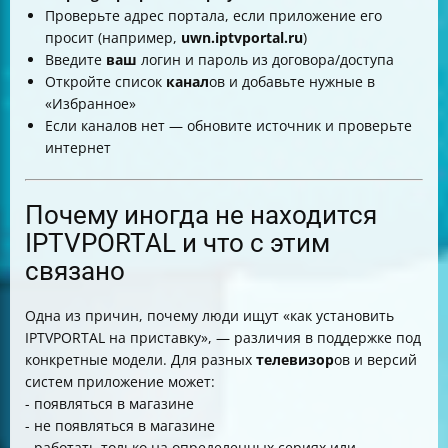
Проверьте адрес портала, если приложение его
просит (например,
uwn.iptvportal.ru
)
Введите
ваш
логин и пароль из договора/доступа
Откройте список
канал
ов и добавьте нужные в
«Избранное»
Если каналов нет — обновите источник и проверьте
интернет
Почему иногда не находится
IPTVPORTAL и что с этим
связано
Одна из причин, почему люди ищут «как установить
IPTVPORTAL на приставку», — различия в поддержке под
конкретные модели. Для разных
телевизор
ов и версий
систем приложение может:
- появляться в магазине
- не появляться в магазине
- работать только на определенных сериях или