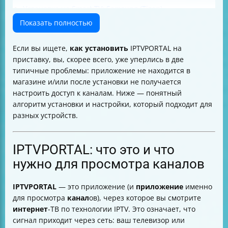
Установка на Smart TV: Samsung (Tizen)
Установка на Smart TV: LG (WebOS)
Показать полностью
Установка на Smart TV с Android TV
Если на приставке нет магазина приложений: как
Если вы ищете,
как установить
IPTVPORTAL на
поставить вручную
приставку, вы, скорее всего, уже уперлись в две
Адрес плейлиста: какой использовать
типичные проблемы: приложение не находится в
Первоначальная настройка приложения IPTVPORTAL
магазине и/или после установки не получается
(IP TV / портал)
настроить доступ к каналам. Ниже — понятный
Учетные данные: логин и пароль для входа
алгоритм установки и настройки, который подходит для
Как добавлять и убирать каналы из «Избранное»
разных устройств.
Что делать, если вы настраиваете приставку:
проверьте интернет и связь
Что делать после установки: быстрый чек-лист
IPTVPORTAL: что это и что
Почему иногда не находится IPTVPORTAL и что с этим
нужно для просмотра каналов
связано
Итог
IPTVPORTAL
— это приложение (и
приложение
именно
для просмотра
канал
ов), через которое вы смотрите
интернет
-ТВ по технологии IPTV. Это означает, что
сигнал приходит через сеть: ваш телевизор или