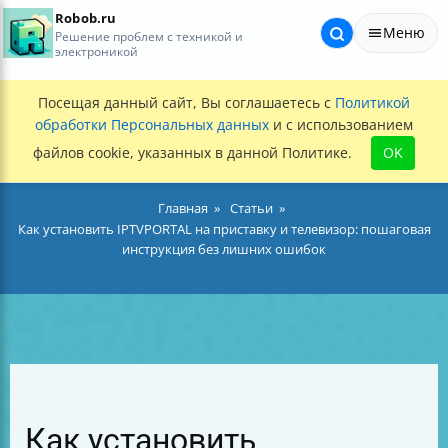
Robob.ru
Меню
Решение проблем с техникой и
электроникой
Посещая данный сайт, Вы соглашаетесь с
Политикой
обработки Персональных данных
и с использованием
файлов cookie, указанных в данной Политике.
OK
Главная
Статьи
Как установить IPTVPORTAL на приставку и телевизор: пошаговая
инструкция без лишних ошибок
Как установить