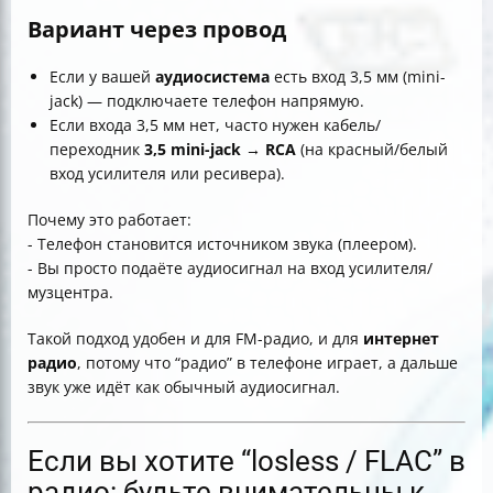
Вариант через провод
Если у вашей
аудиосистема
есть вход 3,5 мм (mini-
jack) — подключаете телефон напрямую.
Если входа 3,5 мм нет, часто нужен кабель/
переходник
3,5 mini-jack → RCA
(на красный/белый
вход усилителя или ресивера).
Почему это работает:
- Телефон становится источником звука (плеером).
- Вы просто подаёте аудиосигнал на вход усилителя/
музцентра.
Такой подход удобен и для FM-радио, и для
интернет
радио
, потому что “радио” в телефоне играет, а дальше
звук уже идёт как обычный аудиосигнал.
Если вы хотите “losless / FLAC” в
радио: будьте внимательны к