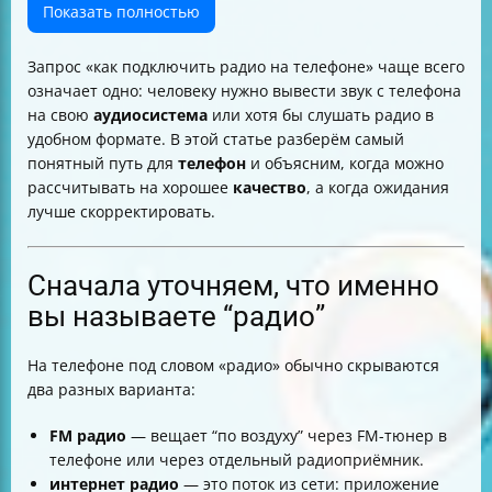
Если вы хотите “losless / FLAC” в радио: будьте
Показать полностью
внимательны к ожиданиям
Как слушать интернет-радио на телефоне: самый
Запрос «как подключить радио на телефоне» чаще всего
простой маршрут
означает одно: человеку нужно вывести звук с телефона
Когда нужен не телефон, а “сетевой плеер” (и почему
на свою
аудиосистема
или хотя бы слушать радио в
он иногда лучше)
удобном формате. В этой статье разберём самый
Настройка в стиле “подключил и слушаю”: короткая
понятный путь для
телефон
и объясним, когда можно
схема
рассчитывать на хорошее
качество
, а когда ожидания
Итог: что делать именно вам, чтобы не
лучше скорректировать.
разочароваться
Сначала уточняем, что именно
вы называете “радио”
На телефоне под словом «радио» обычно скрываются
два разных варианта:
FM радио
— вещает “по воздуху” через FM-тюнер в
телефоне или через отдельный радиоприёмник.
интернет радио
— это поток из сети: приложение