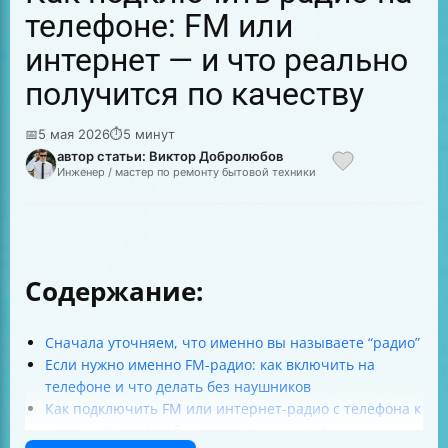
телефоне: FM или
интернет — и что реально
получится по качеству
📅
5 мая 2026
⏱
5 минут
автор статьи: Виктор Добролюбов
Инженер / мастер по ремонту бытовой техники
Содержание:
Сначала уточняем, что именно вы называете “радио”
Если нужно именно FM-радио: как включить на
телефоне и что делать без наушников
Как подключить FM или интернет-радио с телефона к
аудиосистеме (чтобы играло в колонках)