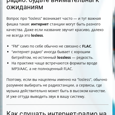
ожиданиям
Вопрос про “losless” возникает часто — и тут важная
фишка такая:
интернет
станции могут быть разного
качества. Даже если название звучит красиво, далеко
не всегда это
losless
.
“FM” само по себе обычно не связано с
FLAC
.
“интернет радио” иногда бывает с хорошим
битрейтом, но истинный
lossless
— редкость.
На практике чаще встречаются форматы вроде
MP3/AAC, а не полноценный FLAC.
Поэтому, если вы нацелены именно на “losless”, обычно
разумнее выбирать не радиостанции, а сервисы, где
музыка действительно может быть в высоком качестве.
И уже оттуда выводить звук в вашу систему.
Как слушать интернет-радио на