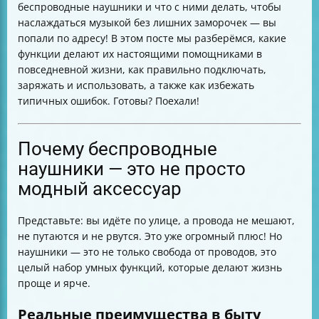
беспроводные наушники и что с ними делать, чтобы
Практические советы по уходу за аккумулятором
наслаждаться музыкой без лишних заморочек — вы
Базовые характеристики для проверки перед
попали по адресу! В этом посте мы разберёмся, какие
покупкой
функции делают их настоящими помощниками в
Особенности эксплуатации зимой
повседневной жизни, как правильно подключать,
Частые ошибки и как их избежать
заряжать и использовать, а также как избежать
Пошаговая инструкция по подключению и
типичных ошибок. Готовы? Поехали!
использованию
Как решить проблему с двумя записями Air plus в
списке Bluetooth
Почему беспроводные
Безопасность и предосторожности
наушники — это не просто
Что входит в комплект
модный аксессуар
Итоговая таблица технических характеристик
(пример)
Заключение
Представьте: вы идёте по улице, а провода не мешают,
не путаются и не рвутся. Это уже огромный плюс! Но
наушники — это не только свобода от проводов, это
целый набор умных функций, которые делают жизнь
проще и ярче.
Реальные преимущества в быту