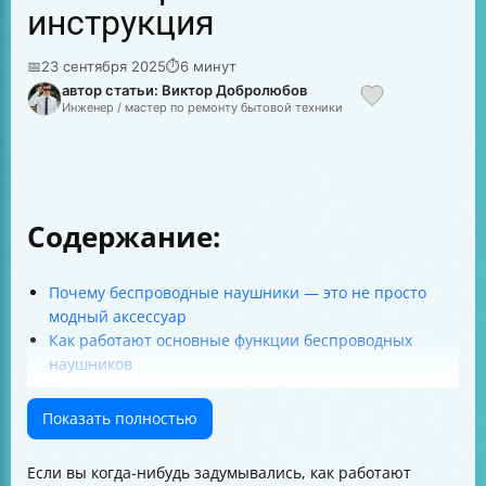
инструкция
📅
23 сентября 2025
⏱
6 минут
автор статьи: Виктор Добролюбов
Инженер / мастер по ремонту бытовой техники
Содержание:
Почему беспроводные наушники — это не просто
модный аксессуар
Как работают основные функции беспроводных
наушников
Качество звонков и шумоподавление
Авто-пауза и датчики извлечения из уха
Показать полностью
Multipoint — два устройства в одном наушнике
Голосовой помощник — ваш личный секретарь
Если вы когда-нибудь задумывались, как работают
Зарядка и автономность