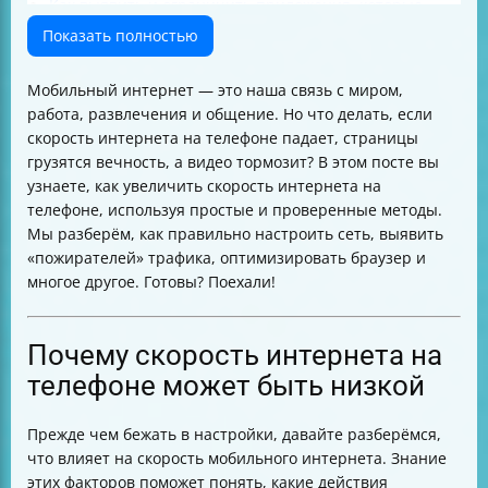
Как выявить и ограничить приложения, которые
«пожирают» трафик
Показать полностью
Очистка кэша и данных приложений для ускорения
интернета
Мобильный интернет — это наша связь с миром,
Настройка VPN для ускорения интернет-трафика
работа, развлечения и общение. Но что делать, если
Оптимизация браузера для быстрой загрузки
скорость интернета на телефоне падает, страницы
страниц
грузятся вечность, а видео тормозит? В этом посте вы
Обновление системы и приложений — залог
узнаете, как увеличить скорость интернета на
стабильной скорости
телефоне, используя простые и проверенные методы.
Использование Lite-версий приложений
Мы разберём, как правильно настроить сеть, выявить
Проверка телефона на вирусы и безопасность
«пожирателей» трафика, оптимизировать браузер и
Дополнительные советы для улучшения скорости
многое другое. Готовы? Поехали!
интернета
Что делать, если скорость интернета не улучшилась
Таблица быстрых действий для увеличения скорости
Почему скорость интернета на
интернета на телефоне
телефоне может быть низкой
Итог
Прежде чем бежать в настройки, давайте разберёмся,
что влияет на скорость мобильного интернета. Знание
этих факторов поможет понять, какие действия