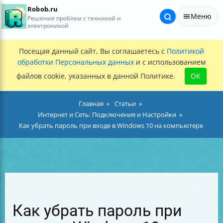
Robob.ru
Меню
Решение проблем с техникой и
электроникой
Посещая данный сайт, Вы соглашаетесь с
Политикой
обработки Персональных данных
и с использованием
файлов cookie, указанных в данной Политике.
OK
Главная
Статьи
Интернет и Сеть: Подключения и Настройки
Как убрать пароль при входе в Windows 10 на компьютере
Как убрать пароль при