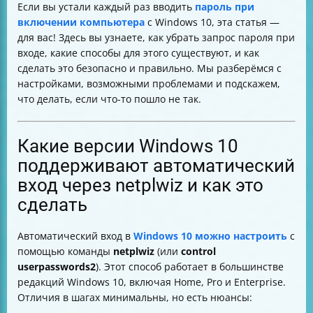
Если вы устали каждый раз вводить
пароль при
Как проверить, что автоматический вход работает
включении компьютера
с Windows 10, эта статья —
Как безопасно вернуть запрос пароля
для вас! Здесь вы узнаете, как убрать запрос пароля при
Особенности для многопользовательских и
входе, какие способы для этого существуют, и как
общественных компьютеров
сделать это безопасно и правильно. Мы разберёмся с
Распространённые ошибки и как их избежать
настройками, возможными проблемами и подскажем,
Таблица сравнения способов отключения пароля
что делать, если что-то пошло не так.
Итог
Какие версии Windows 10
поддерживают автоматический
вход через netplwiz и как это
сделать
Автоматический вход в
Windows 10 можно настроить
с
помощью команды
netplwiz
(или
control
userpasswords2
). Этот способ работает в большинстве
редакций Windows 10, включая Home, Pro и Enterprise.
Отличия в шагах минимальны, но есть нюансы: