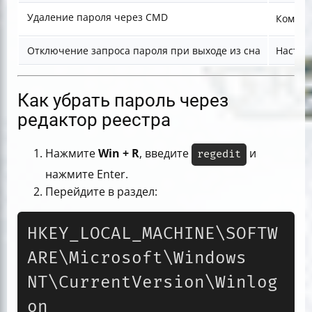
Удаление пароля через CMD
Коман
Отключение запроса пароля при выходе из сна
Настро
Как убрать пароль через
редактор реестра
Нажмите
Win + R
, введите
и
regedit
нажмите Enter.
Перейдите в раздел:
HKEY_LOCAL_MACHINE\SOFTW
ARE\Microsoft\Windows 
NT\CurrentVersion\Winlog
on