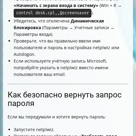
«Начинать с экрана входа в систему»
(Win + R →
).
control desk.cpl,,@screensaver
Убедитесь, что отключена
Динамическая
блокировка
(Параметры → Учетные записи →
Параметры входа).
Проверьте, что вы правильно ввели имя
пользователя и пароль в настройках netplwiz или
Autologon.
Если используете учётную запись Microsoft,
попробуйте указать в netplwiz вместо имени
пользователя ваш email.
Как безопасно вернуть запрос
пароля
Если вы передумали и хотите вернуть пароль:
Запустите netplwiz.