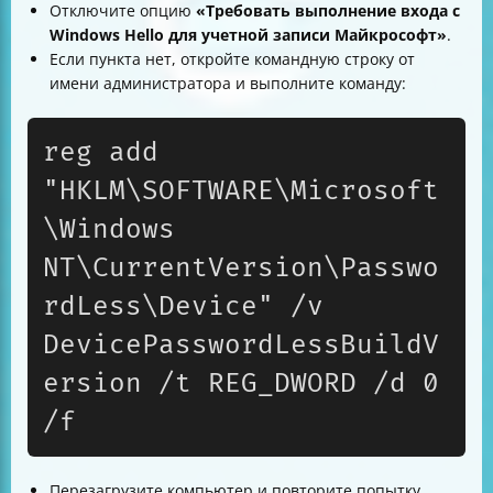
Отключите опцию
«Требовать выполнение входа с
Windows Hello для учетной записи Майкрософт»
.
Если пункта нет, откройте командную строку от
имени администратора и выполните команду:
reg add 
"HKLM\SOFTWARE\Microsoft
\Windows 
NT\CurrentVersion\Passwo
rdLess\Device" /v 
DevicePasswordLessBuildV
ersion /t REG_DWORD /d 0 
/f
Перезагрузите компьютер и повторите попытку