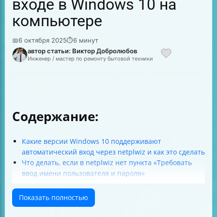
входе в Windows 10 на
компьютере
📅
6 октября 2025
⏱
6 минут
автор статьи: Виктор Добролюбов
Инженер / мастер по ремонту бытовой техники
Содержание:
Какие версии Windows 10 поддерживают
автоматический вход через netplwiz и как это сделать
Что делать, если в netplwiz нет пункта «Требовать
ввод имени пользователя и пароля»
Альтернативные способы убрать пароль при входе
Как убрать пароль через редактор реестра
Показать полностью
Как использовать Autologon от Microsoft
Как убрать пароль при выходе из спящего режима