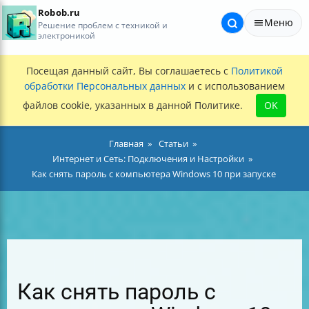
Robob.ru
Меню
Решение проблем с техникой и
электроникой
Посещая данный сайт, Вы соглашаетесь с
Политикой
обработки Персональных данных
и с использованием
файлов cookie, указанных в данной Политике.
OK
Главная
Статьи
Интернет и Сеть: Подключения и Настройки
Как снять пароль с компьютера Windows 10 при запуске
Как снять пароль с