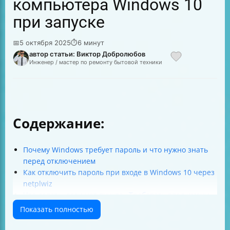
компьютера Windows 10
при запуске
📅
5 октября 2025
⏱
6 минут
автор статьи: Виктор Добролюбов
Инженер / мастер по ремонту бытовой техники
Содержание:
Почему Windows требует пароль и что нужно знать
перед отключением
Как отключить пароль при входе в Windows 10 через
netplwiz
Что делать, если нет пункта «Требовать ввод имени
пользователя и пароля» в netplwiz
Показать полностью
Как отключить пароль при выходе из спящего
режима