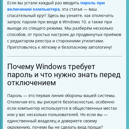
Если вы устали каждый раз вводить
пароль при
Альтернативные способы отключения пароля
включении компьютера
, эта статья — ваш
Как полностью удалить пароль локальной учетной
спасательный круг! Здесь вы узнаете, как отключить
записи
запрос пароля при входе в Windows 10, а также при
Что делать, если после отключения пароля всё равно
выходе из спящего режима. Мы разберём несколько
запрашивается ввод
способов, от простых настроек до продвинутых приёмов
Риски безопасности и как их минимизировать
с редактором реестра и сторонними утилитами.
Таблица сравнения способов отключения пароля
Приготовьтесь к лёгкому и безопасному автологину!
Что делать, если параметры заблокированы
политикой организации
Как вернуть запрос пароля, если передумали
Почему Windows требует
Итог
пароль и что нужно знать перед
отключением
Пароль — это первая линия обороны вашей системы.
Отключая его, вы рискуете безопасностью, особенно
если компьютер используется в общественных местах
или у вас несколько пользователей. Но если вы —
единственный владелец и доверяете своему
окружению, почему бы не сделать вход проще?