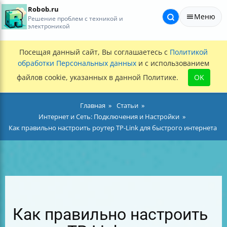
Robob.ru
Меню
Решение проблем с техникой и
электроникой
Посещая данный сайт, Вы соглашаетесь с
Политикой
обработки Персональных данных
и с использованием
файлов cookie, указанных в данной Политике.
OK
Главная
Статьи
Интернет и Сеть: Подключения и Настройки
Как правильно настроить роутер TP-Link для быстрого интернета
Как правильно настроить