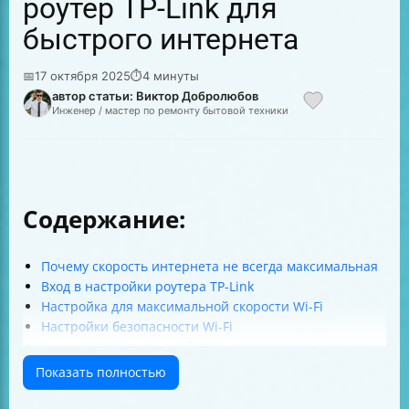
роутер TP-Link для
быстрого интернета
📅
17 октября 2025
⏱
4 минуты
автор статьи: Виктор Добролюбов
Инженер / мастер по ремонту бытовой техники
Содержание:
Почему скорость интернета не всегда максимальная
Вход в настройки роутера TP-Link
Настройка для максимальной скорости Wi-Fi
Настройки безопасности Wi-Fi
Что делать, если устройство не подключается после
настройки
Показать полностью
Перезагрузка роутера
Какие устройства могут не поддерживать