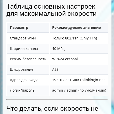
Таблица основных настроек
для максимальной скорости
Параметр
Рекомендуемое значение
П
Стандарт Wi-Fi
Только 802.11n (Only 11n)
М
Ширина канала
40 МГц
У
Режим безопасности
WPA2-Personal
З
Шифрование
AES
С
Адрес для входа
192.168.0.1 или tplinklogin.net
Б
Логин/пароль
admin / admin (по умолчанию)
Д
Что делать, если скорость не