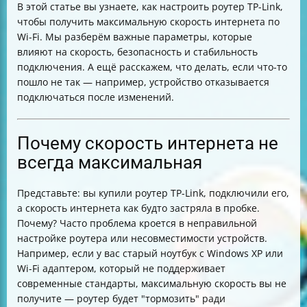
В этой статье вы узнаете, как настроить роутер TP-Link,
максимальную скорость
чтобы получить максимальную скорость интернета по
Таблица основных настроек для максимальной
Wi-Fi. Мы разберём важные параметры, которые
скорости
влияют на скорость, безопасность и стабильность
Что делать, если скорость не увеличилась
подключения. А ещё расскажем, что делать, если что-то
Как удалить сеть из списка сохранённых на
пошло не так — например, устройство отказывается
устройстве
подключаться после изменений.
Почему скорость интернета не
всегда максимальная
Представьте: вы купили роутер TP-Link, подключили его,
а скорость интернета как будто застряла в пробке.
Почему? Часто проблема кроется в неправильной
настройке роутера или несовместимости устройств.
Например, если у вас старый ноутбук с Windows XP или
Wi-Fi адаптером, который не поддерживает
современные стандарты, максимальную скорость вы не
получите — роутер будет "тормозить" ради