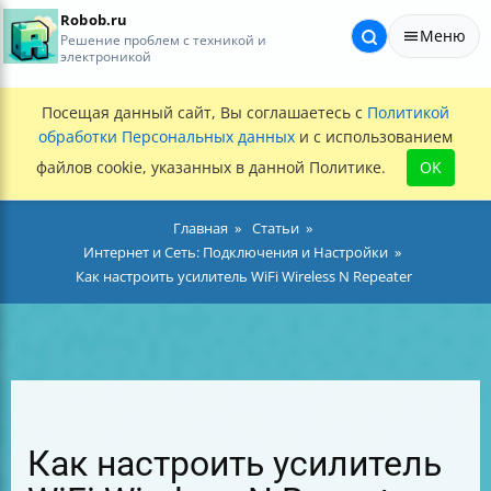
Robob.ru
Меню
Решение проблем с техникой и
электроникой
Посещая данный сайт, Вы соглашаетесь с
Политикой
обработки Персональных данных
и с использованием
файлов cookie, указанных в данной Политике.
OK
Главная
Статьи
Интернет и Сеть: Подключения и Настройки
Как настроить усилитель WiFi Wireless N Repeater
Как настроить усилитель