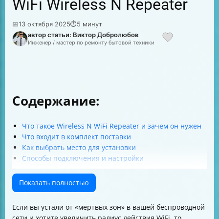
WiFi Wireless N Repeater
📅
13 октября 2025
⏱
5 минут
автор статьи: Виктор Добролюбов
Инженер / мастер по ремонту бытовой техники
Содержание:
Что такое Wireless N WiFi Repeater и зачем он нужен
Что входит в комплект поставки
Как выбрать место для установки
Способы подключения и настройки
Как подключить компьютер к репитеру
Как изменить пароль управления и повысить
Показать полностью
безопасность
Обновление прошивки — зачем и как
Если вы устали от «мертвых зон» в вашей беспроводной
Сброс настроек до заводских
сети и хотите увеличить радиус действия WiFi, то