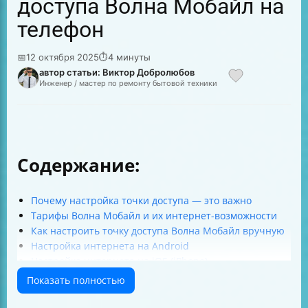
доступа Волна Мобайл на
телефон
📅
12 октября 2025
⏱
4 минуты
автор статьи: Виктор Добролюбов
Инженер / мастер по ремонту бытовой техники
Содержание:
Почему настройка точки доступа — это важно
Тарифы Волна Мобайл и их интернет-возможности
Как настроить точку доступа Волна Мобайл вручную
Настройка интернета на Android
Настройка интернета на iOS (iPhone)
Настройка интернета на Windows Phone
Показать полностью
Настройка интернета на других устройствах
Автоматическая настройка интернета