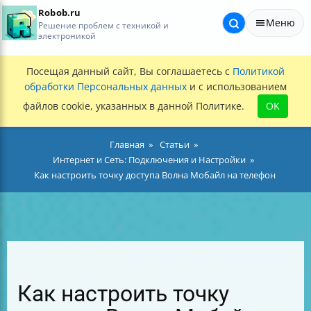
Robob.ru
Меню
Решение проблем с техникой и
электроникой
Посещая данный сайт, Вы соглашаетесь с
Политикой
обработки Персональных данных
и с использованием
файлов cookie, указанных в данной Политике.
OK
Главная
Статьи
Интернет и Сеть: Подключения и Настройки
Как настроить точку доступа Волна Мобайл на телефон
Как настроить точку