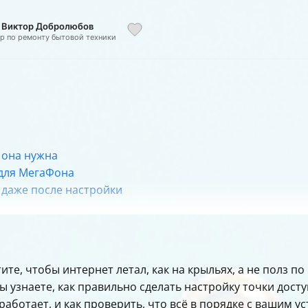
: Виктор Добролюбов
ер по ремонту бытовой техники
 она нужна
 для МегаФона
 даже после настройки
 и баланс на МегаФоне
ство после настройки
а
ите, чтобы интернет летал, как на крыльях, а не полз по 
гих устройствах
 узнаете, как правильно сделать настройку точки досту
я разных ОС
работает, и как проверить, что всё в порядке с вашим у