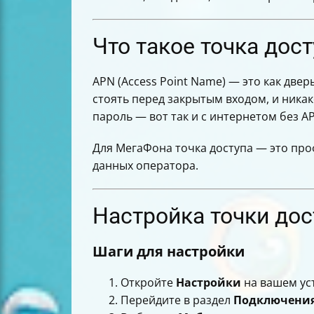
Как получить новую сим-карту и пер
Итог
Что такое точка дос
APN (Access Point Name) — это как две
стоять перед закрытым входом, и никак
пароль — вот так и с интернетом без A
Для МегаФона точка доступа — это про
данных оператора.
Настройка точки дос
Шаги для настройки
Откройте
Настройки
на вашем ус
Перейдите в раздел
Подключени