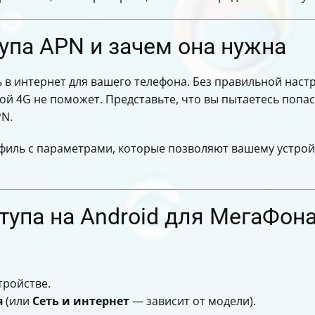
енести данные
тупа APN и зачем она нужна
рь в интернет для вашего телефона. Без правильной нас
ой 4G не поможет. Представьте, что вы пытаетесь попас
PN.
филь с параметрами, которые позволяют вашему устрой
тупа на Android для МегаФон
тройстве.
я
(или
Сеть и интернет
— зависит от модели).