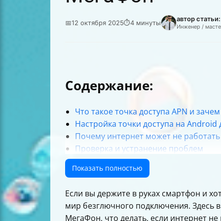
автор статьи
📅
12 октября 2025
⏱
4 минуты
Инженер / маст
Содержание:
Что такое точка доступа APN и зачем
Настройка точки доступа на Android
Почему интернет может не работать
Проверка и устранение проблем
Как проверить активность интернета
Показать полностью
Почему важно перезагрузить устрой
Автоматическая настройка интернет
Если вы держите в руках смартфон и хот
Настройка интернета на iPhone и дру
мир безглючного подключения. Здесь вы
Таблица сравнения настроек APN дл
МегаФон, что делать, если интернет не 