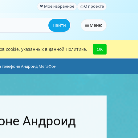
❤ Моё избранное
О проекте
Найти
Меню
в cookie, указанных в данной Политике.
OK
на телефоне Андроид МегаФон
фоне Андроид