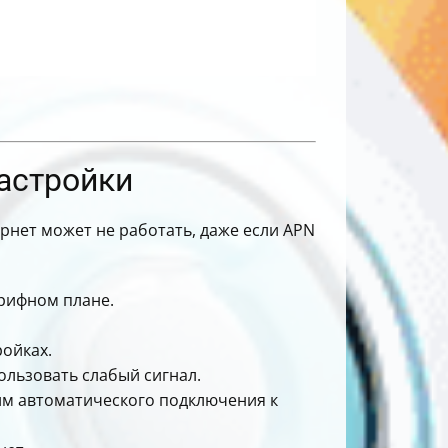
настройки
ернет может не работать, даже если APN
арифном плане.
ройках.
пользовать слабый сигнал.
жим автоматического подключения к