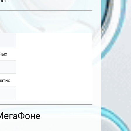
нет.
нных
латно
 МегаФоне