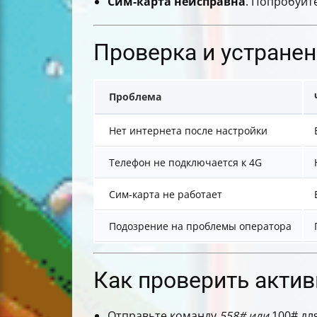
Сим-карта неисправна
. Попробуйте
Проверка и устране
Проблема
Нет интернета после настройки
Телефон не подключается к 4G
Сим-карта не работает
Подозрение на проблемы оператора
Как проверить актив
Отправьте команду
558# или
100# дл