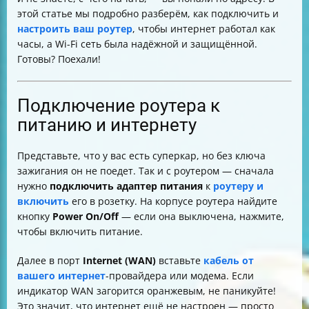
Дополнительные настройки
этой статье мы подробно разберём, как подключить и
Родительский контроль и ограничение доступа
настроить ваш роутер
, чтобы интернет работал как
Проблемы и их решения
часы, а Wi-Fi сеть была надёжной и защищённой.
Таблица основных параметров для настройки Wi-Fi
Готовы? Поехали!
Итог
Подключение роутера к
питанию и интернету
Представьте, что у вас есть суперкар, но без ключа
зажигания он не поедет. Так и с роутером — сначала
нужно
подключить адаптер питания
к
роутеру и
включить
его в розетку. На корпусе роутера найдите
кнопку
Power On/Off
— если она выключена, нажмите,
чтобы включить питание.
Далее в порт
Internet (WAN)
вставьте
кабель от
вашего интернет
-провайдера или модема. Если
индикатор WAN загорится оранжевым, не паникуйте!
Это значит, что интернет ещё не настроен — просто