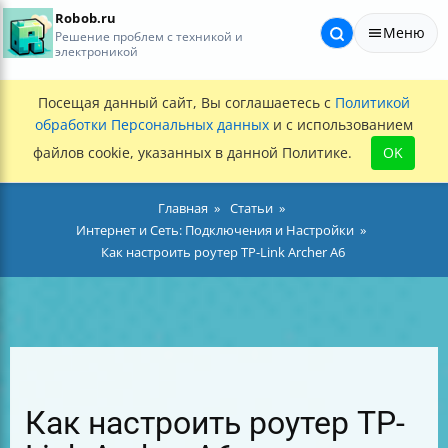
Robob.ru
Меню
Решение проблем с техникой и
электроникой
Посещая данный сайт, Вы соглашаетесь с
Политикой
обработки Персональных данных
и с использованием
файлов cookie, указанных в данной Политике.
OK
Главная
Статьи
Интернет и Сеть: Подключения и Настройки
Как настроить роутер TP-Link Archer A6
Как настроить роутер TP-