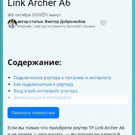
Link Archer A6
📅
6 октября 2025
⏱
5 минут
автор статьи: Виктор Добролюбов
Инженер / мастер по ремонту бытовой техники
Содержание:
Подключение роутера к питанию и интернету
Как подключиться к роутеру
Вход в веб-интерфейс роутера
Авторизация в интерфейсе
Быстрая настройка роутера
Типы подключения к интернету
Показать полностью
Настройка Wi-Fi сети
Защита Wi-Fi
Если вы только что приобрели роутер TP-Link Archer A6
Сброс настроек роутера
и не знаете, с чего начать, — вы попали по адресу! В