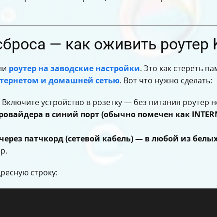
 роутера Keenetic Speedster
peedster без стресса
броса — как оживить роутер K
или
роутер на заводские настройки
. Это как стереть п
тернетом и домашней сетью
. Вот что нужно сделать:
Включите устройство в розетку — без питания роутер не
овайдера в синий порт (обычно помечен как INTERN
ерез патчкорд (сетевой кабель) — в любой из белых
р.
дресную строку: