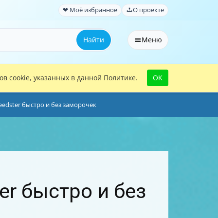
❤ Моё избранное
О проекте
Найти
Меню
в cookie, указанных в данной Политике.
OK
eedster быстро и без заморочек
er быстро и без