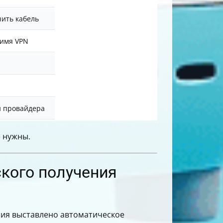
ить кабель
 имя VPN
и провайдера
е нужны.
ского получения
ения выставлено автоматическое