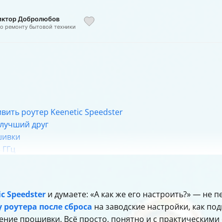
Виктор Добролюбов
по ремонту бытовой техники
вить роутер Keenetic Speedster
лучший друг
шивки
5 ГГц
ала Wi-Fi
нету поддерживает роутер
 автоматического получения адресов
c Speedster
и думаете: «А как же его настроить?» — не п
ки
 роутера после сброса
на заводские настройки, как под
ние прошивки. Всё просто, понятно и с практическими