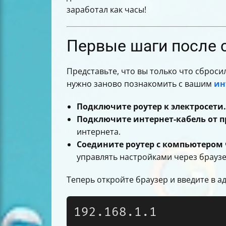
Таблица основных портов и разъемов
заработал как часы!
Итог — настройка роутера Keenetic S
Первые шаги после с
Представьте, что вы только что сброс
нужно заново познакомить с вашим
ин
Подключите роутер к электросети.
Подключите интернет-кабель от пр
интернета.
Соедините роутер с компьютером ч
управлять настройками через браузе
Теперь откройте браузер и введите в а
192.168.1.1