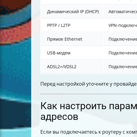
Динамический IP (DHCP)
Автоматическ
PPTP / L2TP
VPN-подклю
Прямое Ethernet
Подключение 
USB-модем
Подключение
ADSL2+/VDSL2
Подключение
Перед настройкой уточните у провайде
Как настроить пара
адресов
Если вы подключаетесь к роутеру с ком