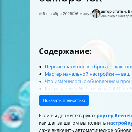
автор статьи: 
📅
5 октября 2025
⏱
6 минут
Инженер / мастер 
Содержание:
Первые шаги после сброса — как ожи
Мастер начальной настройки — ваш 
Что изменилось с обновлением про
Как разделить Wi-Fi сети на 2,4 ГГц и 
Настройка динамического выбора кан
Показать полностью
Какие способы подключения к интер
Как настроить параметры TCP/IP для
Если вы держите в руках
роутер Keeneti
Как сохранить данные после настрой
как шаг за шагом выполнить
настройку
Полезные советы и лайфхаки
даже включить автоматическое обновле