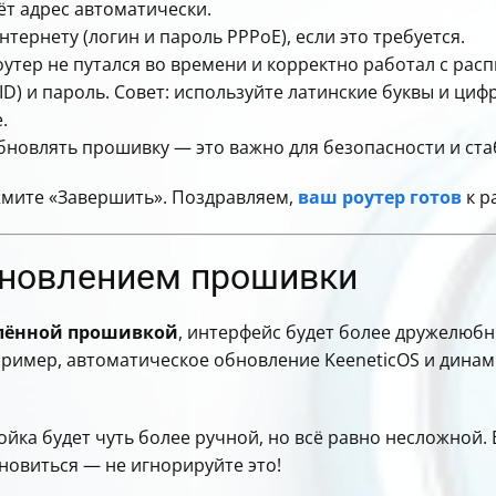
ёт адрес автоматически.
тернету (логин и пароль PPPoE), если это требуется.
утер не путался во времени и корректно работал с рас
SSID) и пароль. Совет: используйте латинские буквы и ц
.
бновлять прошивку — это важно для безопасности и ста
жмите «Завершить». Поздравляем,
ваш роутер готов
к р
бновлением прошивки
лённой прошивкой
, интерфейс будет более дружелюб
ример, автоматическое обновление KeeneticOS и динам
ойка будет чуть более ручной, но всё равно несложной.
овиться — не игнорируйте это!