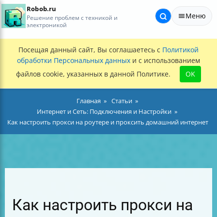
Robob.ru
Меню
Решение проблем с техникой и
электроникой
Посещая данный сайт, Вы соглашаетесь с
Политикой
обработки Персональных данных
и с использованием
файлов cookie, указанных в данной Политике.
OK
Главная
Статьи
Интернет и Сеть: Подключения и Настройки
Как настроить прокси на роутере и проксить домашний интернет
Как настроить прокси на