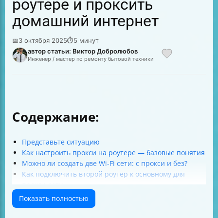
роутере и проксить
домашний интернет
📅
3 октября 2025
⏱
5 минут
автор статьи: Виктор Добролюбов
Инженер / мастер по ремонту бытовой техники
Содержание:
Представьте ситуацию
Как настроить прокси на роутере — базовые понятия
Можно ли создать две Wi-Fi сети: с прокси и без?
Как подключить второй роутер к основному для
прокси-сети
Какой роутер выбрать для настройки прокси
Показать полностью
Какие прошивки поддерживают настройку прокси
Настройка прокси на роутерах Keenetic — кратко