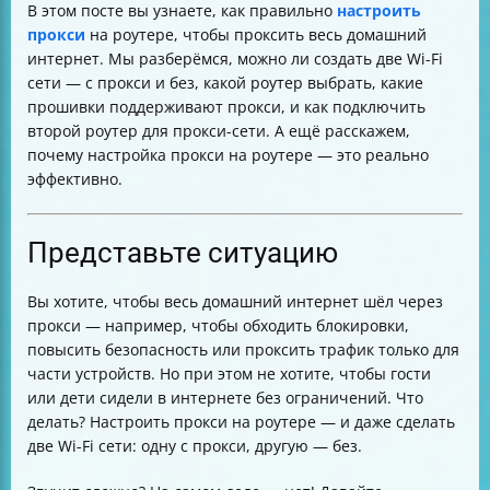
В этом посте вы узнаете, как правильно
настроить
Можно ли использовать одноплатные компьютеры
прокси
на роутере, чтобы проксить весь домашний
вместо роутера?
интернет. Мы разберёмся, можно ли создать две Wi-Fi
Как обеспечить работу прокси для всех устройств в
сети — с прокси и без, какой роутер выбрать, какие
домашней сети
прошивки поддерживают прокси, и как подключить
Практические советы по настройке прокси-сервера в
второй роутер для прокси-сети. А ещё расскажем,
Windows и Linux
почему настройка прокси на роутере — это реально
Важные параметры для настройки прокси на роутере
эффективно.
Таблица прокси-серверов по регионам России
Почему важно обновлять прошивку роутера
Итог
Представьте ситуацию
Вы хотите, чтобы весь домашний интернет шёл через
прокси — например, чтобы обходить блокировки,
повысить безопасность или проксить трафик только для
части устройств. Но при этом не хотите, чтобы гости
или дети сидели в интернете без ограничений. Что
делать? Настроить прокси на роутере — и даже сделать
две Wi-Fi сети: одну с прокси, другую — без.