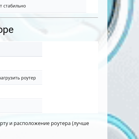
ят стабильно
оре
загрузить роутер
арту и расположение роутера (лучше