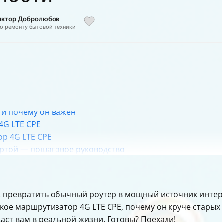
Виктор Добролюбов
по ремонту бытовой техники
 и почему он важен
4G LTE CPE
ор 4G LTE CPE
картой — пошаговое руководство
 маршрутизаторе
утера 4G LTE CPE
атора 4G LTE CPE
ак превратить обычный роутер в мощный источник интер
 CPE роутера
такое маршрутизатор 4G LTE CPE, почему он круче старых
даст вам в реальной жизни. Готовы? Поехали!