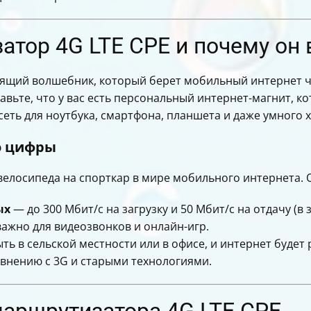
заводских
ксированного интернета
атор 4G LTE CPE и почему он
ящий волшебник, который берет мобильный интернет чере
авьте, что у вас есть персональный интернет-магнит, ко
сеть для ноутбука, смартфона, планшета и даже умного х
то цифры
 велосипеда на спорткар в мире мобильного интернета. 
ых
— до 300 Мбит/с на загрузку и 50 Мбит/с на отдачу (в
ажно для видеозвонков и онлайн-игр.
ь в сельской местности или в офисе, и интернет будет 
внению с 3G и старыми технологиями.
аршрутизатора 4G LTE CPE