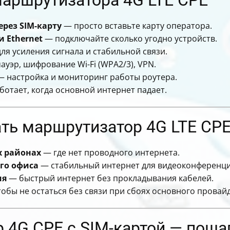
рез SIM-карту
— просто вставьте карту оператора.
и Ethernet
— подключайте сколько угодно устройств.
ля усиления сигнала и стабильной связи.
уэр, шифрование Wi-Fi (WPA2/3), VPN.
 настройка и мониторинг работы роутера.
отает, когда основной интернет падает.
ать маршрутизатор 4G LTE CP
х районах
— где нет проводного интернета.
го офиса
— стабильный интернет для видеоконференций
ия
— быстрый интернет без прокладывания кабелей.
обы не остаться без связи при сбоях основного провай
р 4G CPE с SIM-картой — поша