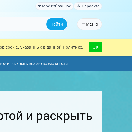
❤ Моё избранное
О проекте
Найти
Меню
в cookie, указанных в данной Политике.
OK
ртой и раскрыть все его возможности
ртой и раскрыть