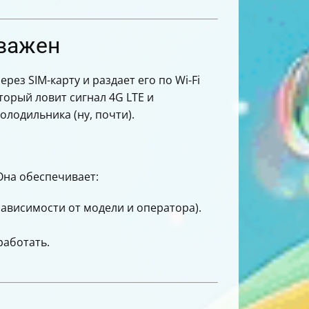
 важен
з SIM-карту и раздает его по Wi-Fi
торый ловит сигнал 4G LTE и
олодильника (ну, почти).
Она обеспечивает:
 зависимости от модели и оператора).
работать.