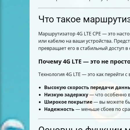
Как сбросить настройки роутера до 
Таблица сравнения 4G LTE CPE и фи
Заключение
Что такое маршрутиз
Маршрутизатор 4G LTE CPE — это насто
или кабелю на ваши устройства. Предст
превращает его в стабильный доступ в 
Почему 4G LTE — это не прос
Технология 4G LTE — это как перейти с
Высокую скорость передачи данн
Низкую задержку
— что особенно в
Широкое покрытие
— вы можете быт
Надежность
— меньше сбоев по сра
Основные функции м