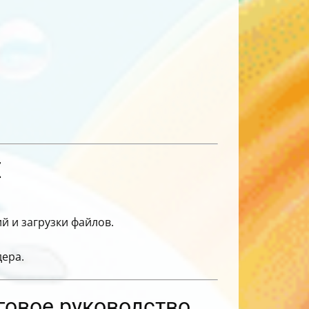
E
 и загрузки файлов.
дера.
говое руководство