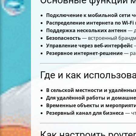
Подключение к мобильной сети че
Распределение интернета по Wi-Fi 
Поддержка нескольких антенн
— д
Безопасность
— встроенный брандма
Управление через веб-интерфейс
—
Резервное интернет-решение
— раб
Где и как использов
В сельской местности и удалённы
Для удалённой работы и домашне
Временные объекты и мероприят
Резервный канал для бизнеса
— чт
Как настроить роуте