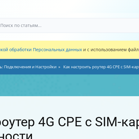
кой обработки Персональных данных
и с использованием файло
ть: Подключения и Настройки
Как настроить роутер 4G CPE с SIM-ка
роутер 4G CPE с SIM-ка
ности