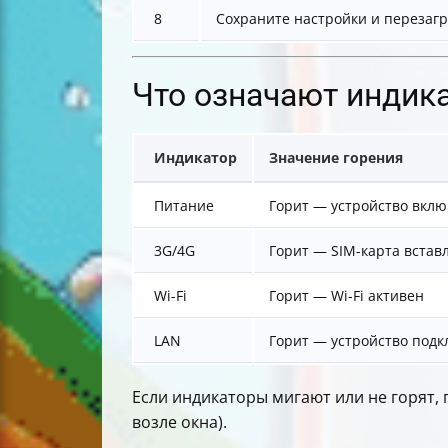
8
Сохраните настройки и перезагр
Что означают индик
Индикатор
Значение горения
Питание
Горит — устройство вкл
3G/4G
Горит — SIM-карта встав
Wi-Fi
Горит — Wi-Fi активен
LAN
Горит — устройство под
Если индикаторы мигают или не горят,
возле окна).