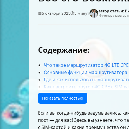
автор статьи: 
📅
5 октября 2025
⏱
5 минут
Инженер / мастер 
Содержание:
Что такое маршрутизатор 4G LTE CPE
Основные функции маршрутизатора 
Где и как использовать маршрутизат
Как настроить роутер 4G CPE с SIM-
Что означают индикаторы на вашем
Показать полностью
Как подключить устройства к Wi-Fi ро
Важные советы по выбору маршрутиз
Если вы когда-нибудь задумывались, к
Преимущества использования 4G LTE
пост — для вас! Здесь вы узнаете, что 
Возможные проблемы и их решения
с SIM-картой и какие преимущества он 