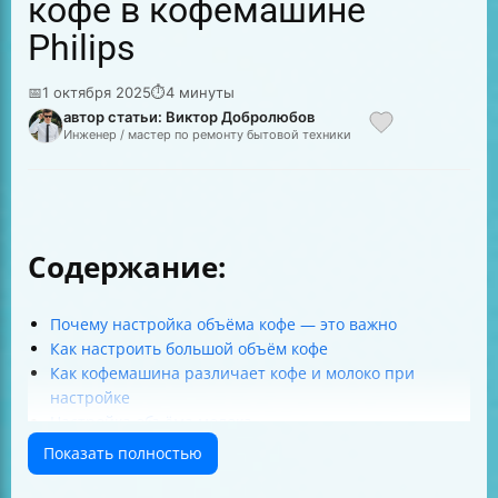
кофе в кофемашине
Philips
📅
1 октября 2025
⏱
4 минуты
автор статьи: Виктор Добролюбов
Инженер / мастер по ремонту бытовой техники
Содержание:
Почему настройка объёма кофе — это важно
Как настроить большой объём кофе
Как кофемашина различает кофе и молоко при
настройке
Настройка объёма молока
Как изменить уровень крепости кофе
Показать полностью
Какие чашки использовать
Что делать, если чашка не заполняется нужным