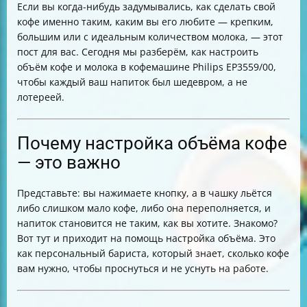
Если вы когда-нибудь задумывались, как сделать свой
количеством кофе или молока
кофе именно таким, каким вы его любите — крепким,
Очистка сосуда для молока — залог вкусного напитка
большим или с идеальным количеством молока, — этот
Советы и меры предосторожности при настройке
пост для вас. Сегодня мы разберём, как настроить
объёма
объём кофе и молока в кофемашине Philips EP3559/00,
Итоговая таблица: как настроить объём кофе и
чтобы каждый ваш напиток был шедевром, а не
молока в Philips EP3559/00
лотереей.
Почему настройка объёма кофе
— это важно
Представьте: вы нажимаете кнопку, а в чашку льётся
либо слишком мало кофе, либо она переполняется, и
напиток становится не таким, как вы хотите. Знакомо?
Вот тут и приходит на помощь настройка объёма. Это
как персональный бариста, который знает, сколько кофе
вам нужно, чтобы проснуться и не уснуть на работе.