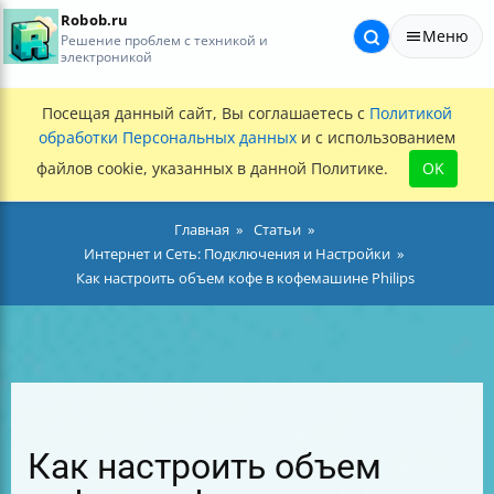
Robob.ru
Меню
Решение проблем с техникой и
электроникой
Посещая данный сайт, Вы соглашаетесь с
Политикой
обработки Персональных данных
и с использованием
файлов cookie, указанных в данной Политике.
OK
Главная
Статьи
Интернет и Сеть: Подключения и Настройки
Как настроить объем кофе в кофемашине Philips
Как настроить объем