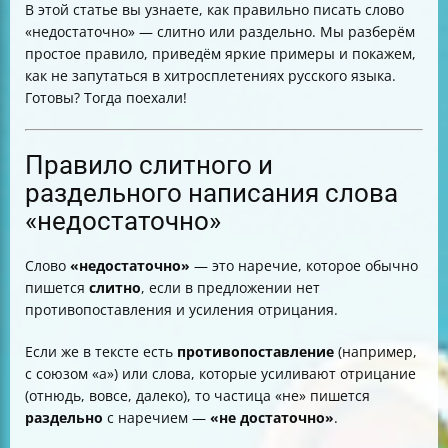
В этой статье вы узнаете, как правильно писать слово
Частые ошибки и как их избежать
«недостаточно» — слитно или раздельно. Мы разберём
Упражнения для закрепления
простое правило, приведём яркие примеры и покажем,
Как избежать путаницы, если встречаются оба
как не запутаться в хитросплетениях русского языка.
варианта рядом
Готовы? Тогда поехали!
Стили и контексты использования
Мини-тест для проверки понимания
Заключение
Правило слитного и
раздельного написания слова
«недостаточно»
Слово
«недостаточно»
— это наречие, которое обычно
пишется
слитно
, если в предложении нет
противопоставления и усиления отрицания.
Если же в тексте есть
противопоставление
(например,
с союзом «а») или слова, которые усиливают отрицание
(отнюдь, вовсе, далеко), то частица «не» пишется
раздельно
с наречием —
«не достаточно»
.