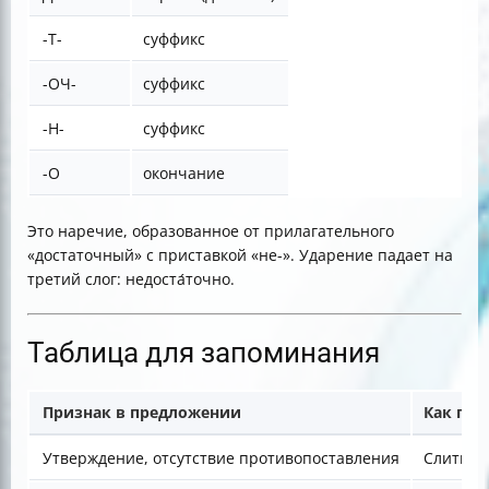
-Т-
суффикс
-ОЧ-
суффикс
-Н-
суффикс
-О
окончание
Это наречие, образованное от прилагательного
«достаточный» с приставкой «не-». Ударение падает на
третий слог: недоста́точно.
Таблица для запоминания
Признак в предложении
Как пис
Утверждение, отсутствие противопоставления
Слитно