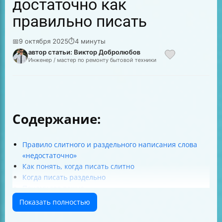
достаточно как
правильно писать
📅
9 октября 2025
⏱
4 минуты
автор статьи: Виктор Добролюбов
Инженер / мастер по ремонту бытовой техники
Содержание:
Правило слитного и раздельного написания слова
«недостаточно»
Как понять, когда писать слитно
Когда писать раздельно
Почему это важно
Морфемный разбор слова «недостаточно»
Показать полностью
Таблица для запоминания
Примеры для закрепления