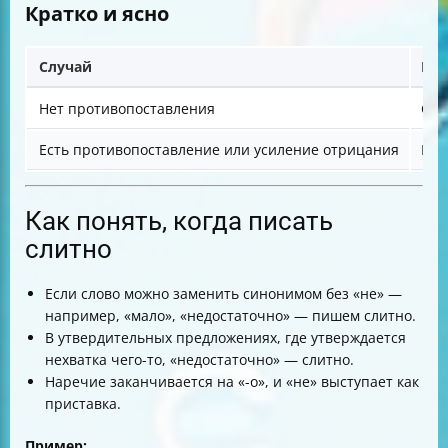
Кратко и ясно
Случай
Как
Нет противопоставления
Сли
Есть противопоставление или усиление отрицания
Раз
Как понять, когда писать
слитно
Если слово можно заменить синонимом без «не» —
например, «мало», «недостаточно» — пишем слитно.
В утвердительных предложениях, где утверждается
нехватка чего-то, «недостаточно» — слитно.
Наречие заканчивается на «-о», и «не» выступает как
приставка.
Пример: