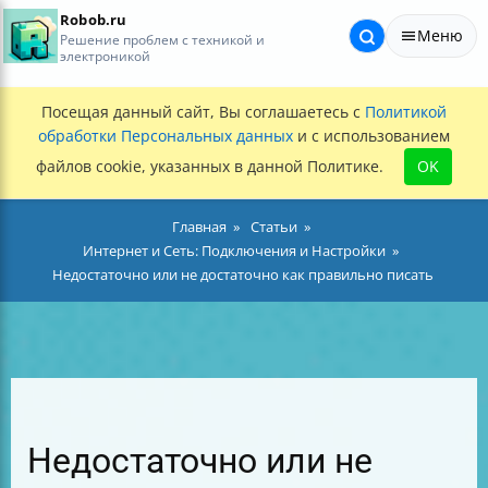
Robob.ru
Меню
Решение проблем с техникой и
электроникой
Посещая данный сайт, Вы соглашаетесь с
Политикой
обработки Персональных данных
и с использованием
файлов cookie, указанных в данной Политике.
OK
Главная
Статьи
Интернет и Сеть: Подключения и Настройки
Недостаточно или не достаточно как правильно писать
Недостаточно или не