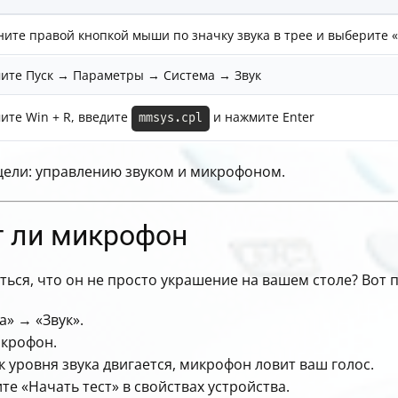
ните правой кнопкой мыши по значку звука в трее и выберите 
ите Пуск → Параметры → Система → Звук
ите Win + R, введите
и нажмите Enter
mmsys.cpl
цели: управлению звуком и микрофоном.
т ли микрофон
ься, что он не просто украшение на вашем столе? Вот п
» → «Звук».
икрофон.
 уровня звука двигается, микрофон ловит ваш голос.
е «Начать тест» в свойствах устройства.