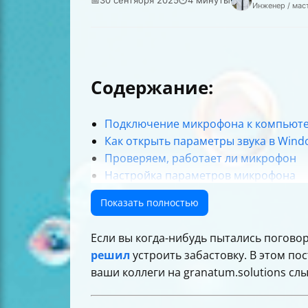
Инженер / мас
Содержание:
Подключение микрофона к компьюте
Как открыть параметры звука в Wind
Проверяем, работает ли микрофон
Настройка параметров микрофона
Разрешаем доступ к микрофону прил
Показать полностью
Как убедиться, что микрофон работа
Что будет с Windows 10 и почему сто
Если вы когда-нибудь пытались погово
Итоговая таблица действий для нас
решил
устроить забастовку. В этом по
ваши коллеги на granatum.solutions сл