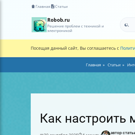
Главная
Статьи
Robob.ru
Решение проблем с техникой и
электроникой
Посещая данный сайт, Вы соглашаетесь с
Полити
Главная
Статьи
Инт
Как настроить 
автор стать
📅
30 сентября 2025
⏱
4 минуты