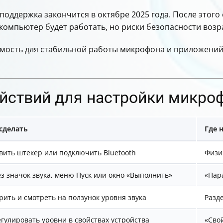
: поддержка закончится в октябре 2025 года. После этог
компьютер будет работать, но риски безопасности возра
имость для стабильной работы микрофона и приложений
ействий для настройки микро
сделать
Где 
вить штекер или подключить Bluetooth
Физи
з значок звука, меню Пуск или окно «Выполнить»
«Пар
рить и смотреть на ползунок уровня звука
Разд
гулировать уровни в свойствах устройства
«Сво