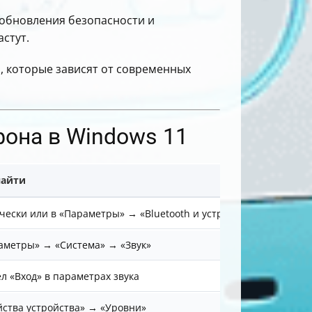
о обновления безопасности и
стут.
, которые зависят от современных
фона в Windows 11
найти
чески или в «Параметры» → «Bluetooth и устройства»
аметры» → «Система» → «Звук»
ел «Вход» в параметрах звука
йства устройства» → «Уровни»