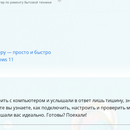
тер по ремонту бытовой техники
ру — просто и быстро
ows 11
ожениям в Windows 11
ет в браузере
ит перейти на Windows 11
рить с компьютером и услышали в ответ лишь тишину, з
тройки микрофона в Windows 11
сте вы узнаете, как подключить, настроить и проверить 
ышали вас идеально. Готовы? Поехали!