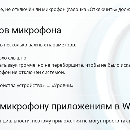
те, не отключён ли микрофон (галочка «Отключить» долж
ров микрофона
ь несколько важных параметров:
лохо слышно.
ть звук громче, но не переборщите, чтобы не было иск
офон не отключён системой.
войства устройства» → «Уровни».
 микрофону приложениям в W
нциальности, поэтому приложения не могут просто так 