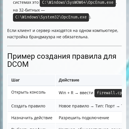
системах это
,
C:\Windows\SysWOW64\OpcEnum.exe
на 32-битных —
).
C:\Windows\System32\OpcEnum.exe
Если клиент и сервер находятся на одном компьютере,
настройка брандмауэра не обязательна.
Пример создания правила для
DCOM
Шаг
Действие
Открыть консоль
Win + R → ввести
firewall.cpl
Создать правило
Новое правило → Тип: Порт → TCP
Назначить действие
Разрешить подключение