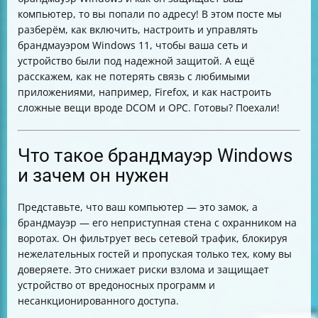
Пример создания правила для DCOM
компьютер, то вы попали по адресу! В этом посте мы
Как проверить, работает ли брандмауэр
разберём, как включить, настроить и управлять
Почему важно не отключать брандмауэр
брандмауэром Windows 11, чтобы ваша сеть и
Настройка брандмауэра для Firefox
устройство были под надежной защитой. А ещё
Итоговая таблица: основные действия с
расскажем, как не потерять связь с любимыми
брандмауэром Windows 11
приложениями, например, Firefox, и как настроить
сложные вещи вроде DCOM и OPC. Готовы? Поехали!
Что такое брандмауэр Windows
и зачем он нужен
Представьте, что ваш компьютер — это замок, а
брандмауэр — его неприступная стена с охранником на
воротах. Он фильтрует весь сетевой трафик, блокируя
нежелательных гостей и пропуская только тех, кому вы
доверяете. Это снижает риски взлома и защищает
устройство от вредоносных программ и
несанкционированного доступа.