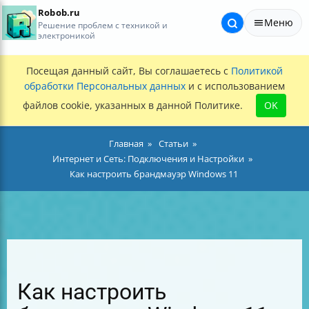
Robob.ru
Меню
Решение проблем с техникой и
электроникой
Посещая данный сайт, Вы соглашаетесь с
Политикой
обработки Персональных данных
и с использованием
файлов cookie, указанных в данной Политике.
OK
Главная
Статьи
Интернет и Сеть: Подключения и Настройки
Как настроить брандмауэр Windows 11
Как настроить