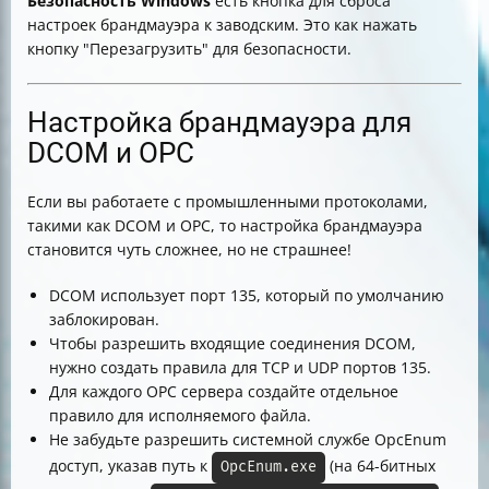
Безопасность Windows
есть кнопка для сброса
настроек брандмауэра к заводским. Это как нажать
кнопку "Перезагрузить" для безопасности.
Настройка брандмауэра для
DCOM и OPC
Если вы работаете с промышленными протоколами,
такими как DCOM и OPC, то настройка брандмауэра
становится чуть сложнее, но не страшнее!
DCOM использует порт 135, который по умолчанию
заблокирован.
Чтобы разрешить входящие соединения DCOM,
нужно создать правила для TCP и UDP портов 135.
Для каждого OPC сервера создайте отдельное
правило для исполняемого файла.
Не забудьте разрешить системной службе OpcEnum
доступ, указав путь к
(на 64-битных
OpcEnum.exe