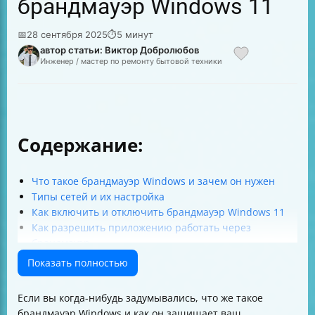
брандмауэр Windows 11
📅
28 сентября 2025
⏱
5 минут
автор статьи: Виктор Добролюбов
Инженер / мастер по ремонту бытовой техники
Содержание:
Что такое брандмауэр Windows и зачем он нужен
Типы сетей и их настройка
Как включить и отключить брандмауэр Windows 11
Как разрешить приложению работать через
брандмауэр
Дополнительные параметры и управление
Показать полностью
правилами
Восстановление настроек по умолчанию
Если вы когда-нибудь задумывались, что же такое
Настройка брандмауэра для DCOM и OPC
брандмауэр Windows и как он защищает ваш