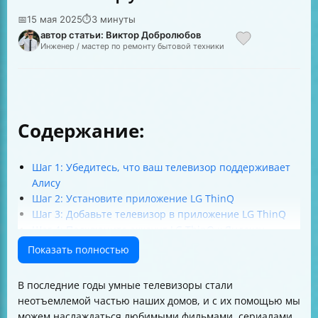
📅
15 мая 2025
⏱
3 минуты
автор статьи: Виктор Добролюбов
Инженер / мастер по ремонту бытовой техники
Содержание:
Шаг 1: Убедитесь, что ваш телевизор поддерживает
Алису
Шаг 2: Установите приложение LG ThinQ
Шаг 3: Добавьте телевизор в приложение LG ThinQ
Шаг 4: Подключите аккаунт LG ThinQ к Яндексу
Шаг 5: Настройте управление телевизором через
Показать полностью
Алису
Шаг 6: Устранение неполадок
В последние годы умные телевизоры стали
Заключение
неотъемлемой частью наших домов, и с их помощью мы
можем наслаждаться любимыми фильмами, сериалами