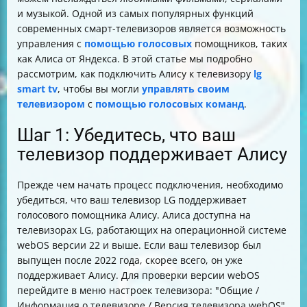
и музыкой. Одной из самых популярных функций
современных смарт-телевизоров является возможность
управления с
помощью голосовых
помощников, таких
как Алиса от Яндекса. В этой статье мы подробно
рассмотрим, как подключить Алису к телевизору
lg
smart tv
, чтобы вы могли
управлять своим
телевизором
с
помощью голосовых команд
.
Шаг 1: Убедитесь, что ваш
телевизор поддерживает Алису
Прежде чем начать процесс подключения, необходимо
убедиться, что ваш телевизор LG поддерживает
голосового помощника Алису. Алиса доступна на
телевизорах LG, работающих на операционной системе
webOS версии 22 и выше. Если ваш телевизор был
выпущен после 2022 года, скорее всего, он уже
поддерживает Алису. Для проверки версии webOS
перейдите в меню настроек телевизора: "Общие /
Информация о телевизоре / Версия телевизора webOS".