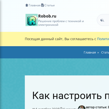
Главная
Статьи
Robob.ru
Решение проблем с техникой и
электроникой
Посещая данный сайт, Вы соглашаетесь с
Полити
Главная
Стат
Как настроить 
автор статьи:
📅
4 октября 2025
⏱
4 минуты