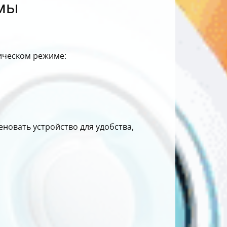
имы
тическом режиме:
еновать устройство для удобства,