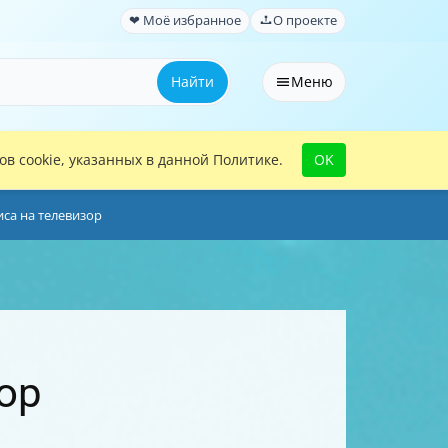
❤ Моё избранное
О проекте
Найти
Меню
в cookie, указанных в данной Политике.
OK
иса на телевизор
ор