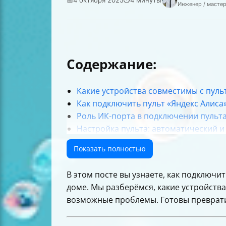
Инженер / масте
Содержание:
Какие устройства совместимы с пуль
Как подключить пульт «Яндекс Алиса»
Роль ИК-порта в подключении пульт
Настройка пульта: автоматический 
Как управлять техникой с помощью п
Показать полностью
Преимущества использования пульта
Возможные проблемы и их решения
В этом посте вы узнаете, как подключи
Как распределить и переименовать 
доме. Мы разберёмся, какие устройства
Как подключить пульт к «Яндекс Ста
возможные проблемы. Готовы превратит
Таблица сравнения способов настро
Итог