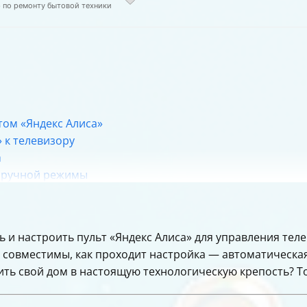
р по ремонту бытовой техники
том «Яндекс Алиса»
 к телевизору
а
и ручной режимы
ульта «Яндекс Алиса»
 «Яндекс Алиса» в умном доме
ть и настроить пульт «Яндекс Алиса» для управления те
устройства в приложении
 совместимы, как проходит настройка — автоматическая
нции»
ь свой дом в настоящую технологическую крепость? То
йки пульта