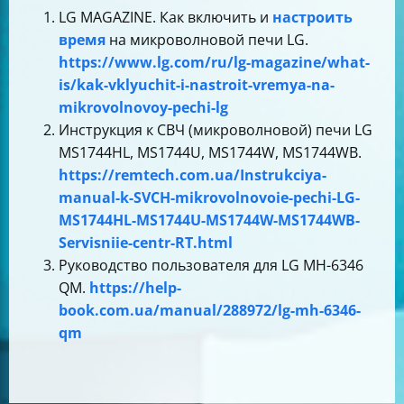
LG MAGAZINE. Как включить и
настроить
время
на микроволновой печи LG.
https://www.lg.com/ru/lg-magazine/what-
is/kak-vklyuchit-i-nastroit-vremya-na-
mikrovolnovoy-pechi-lg
Инструкция к СВЧ (микроволновой) печи LG
MS1744HL, MS1744U, MS1744W, MS1744WB.
https://remtech.com.ua/Instrukciya-
manual-k-SVCH-mikrovolnovoie-pechi-LG-
MS1744HL-MS1744U-MS1744W-MS1744WB-
Servisniie-centr-RT.html
Руководство пользователя для LG MH-6346
QM.
https://help-
book.com.ua/manual/288972/lg-mh-6346-
qm