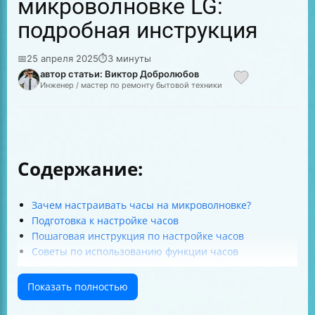
микроволновке LG:
подробная инструкция
📅
25 апреля 2025
⏱
3 минуты
автор статьи: Виктор Добролюбов
Инженер / мастер по ремонту бытовой техники
Содержание:
Зачем настраивать часы на микроволновке?
Подготовка к настройке часов
Пошаговая инструкция по настройке часов
Советы по использованию функции часов
Заключение
Ссылки на источники
Показать полностью