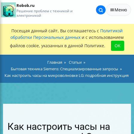
Robob.ru
Меню
Решение проблем с техникой и
электроникой
Посещая данный сайт, Вы соглашаетесь с
Политикой
обработки Персональных данных
и с использованием
файлов cookie, указанных в данной Политике.
OK
Главная
Статьи
Бытовая техника Siemens: Специализированные запросы
Как настроить часы на микроволновке LG: подробная инструкция
Как настроить часы на