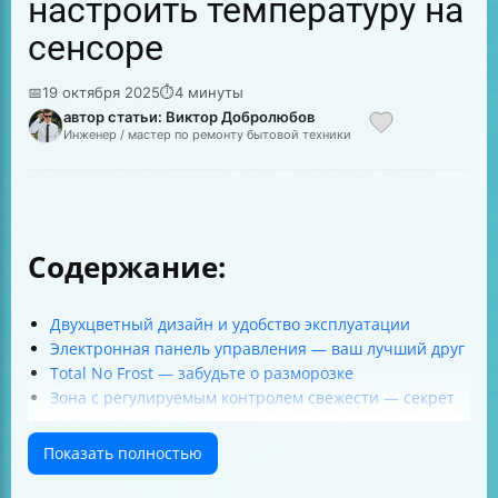
настроить температуру на
сенсоре
📅
19 октября 2025
⏱
4 минуты
автор статьи: Виктор Добролюбов
Инженер / мастер по ремонту бытовой техники
Содержание:
Двухцветный дизайн и удобство эксплуатации
Электронная панель управления — ваш лучший друг
Total No Frost — забудьте о разморозке
Зона с регулируемым контролем свежести — секрет
долгого хранения
Полка-трансформер — оптимизация пространства
Показать полностью
Функция суперзаморозки — быстрый холод для
новых продуктов