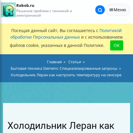
Robob.ru
Меню
Решение проблем с техникой и
электроникой
Посещая данный сайт, Вы соглашаетесь с
Политикой
обработки Персональных данных
и с использованием
файлов cookie, указанных в данной Политике.
OK
Главная
Статьи
Бытовая техника Siemens: Специализированные запросы
Холодильник Леран как настроить температуру на сенсоре
Холодильник Леран как