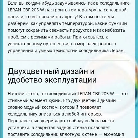
Если вы когда-нибудь задумывались, как в холодильнике
Режимы работы холодильника LERAN CBF 205 W
LERAN CBF 205 W настроить температуру на сенсорной
Почему холодильник сам переключается на режим
панели, то вы попали по адресу! В этом посте мы
«Отпуск» и как это исправить
разберём, как управлять температурой, какие функции
Как проверить работу сенсоров температуры
помогут сохранить свежесть продуктов и как избежать
Советы по самостоятельной диагностике и
проблем с режимами работы. Приготовьтесь к
эксплуатации
увлекательному путешествию в мир электронного
Итог
управления и умных технологий холодильника Леран.
Двухцветный дизайн и
удобство эксплуатации
Начнём с того, что холодильник LERAN CBF 205 W — это
стильный элемент кухни. Его двухцветный дизайн —
словно модный костюм, который позволяет
холодильнику вписаться в любой интерьер.
Перенавесные двери дают свободу выбора места
установки, а закрытая задняя стенка позволяет
поставить холодильник вплотную к стене — экономия