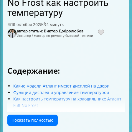
No Frost как настроить
температуру
📅
19 октября 2025
⏱
4 минуты
автор статьи: Виктор Добролюбов
Инженер / мастер по ремонту бытовой техники
Содержание:
Какие модели Атлант имеют дисплей на двери
Функции дисплея и управление температурой
Как настроить температуру на холодильнике Атлант
Full No Frost
Режимы суперохлаждения и суперзаморозки
Режим отпуска — экономим энергию и сохраняем
Показать полностью
свежесть
Блокировка и разблокировка дисплея