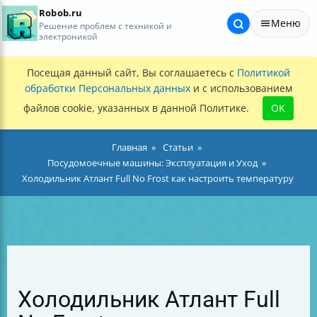
Robob.ru
Меню
Решение проблем с техникой и
электроникой
Посещая данный сайт, Вы соглашаетесь с
Политикой
обработки Персональных данных
и с использованием
файлов cookie, указанных в данной Политике.
OK
Главная
Статьи
Посудомоечные машины: Эксплуатация и Уход
Холодильник Атлант Full No Frost как настроить температуру
Холодильник Атлант Full