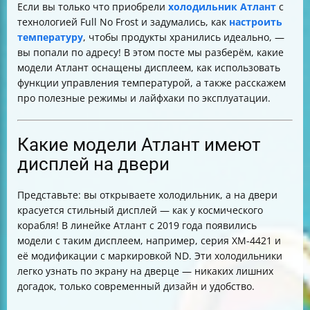
Если вы только что приобрели
холодильник Атлант
с
Почему может мигать дисплей и что делать при
технологией Full No Frost и задумались, как
настроить
ошибках
температуру
, чтобы продукты хранились идеально, —
Ремонт холодильников Атлант — быстро и
вы попали по адресу! В этом посте мы разберём, какие
качественно
модели Атлант оснащены дисплеем, как использовать
Как выбрать холодильник с большой морозильной
функции управления температурой, а также расскажем
камерой
про полезные режимы и лайфхаки по эксплуатации.
Уход за холодильником Атлант
Итог
Какие модели Атлант имеют
дисплей на двери
Представьте: вы открываете холодильник, а на двери
красуется стильный дисплей — как у космического
корабля! В линейке Атлант с 2019 года появились
модели с таким дисплеем, например, серия ХМ-4421 и
её модификации с маркировкой ND. Эти холодильники
легко узнать по экрану на дверце — никаких лишних
догадок, только современный дизайн и удобство.