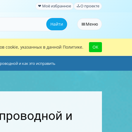
❤ Моё избранное
О проекте
Найти
Меню
в cookie, указанных в данной Политике.
OK
роводной и как это исправить
спроводной и