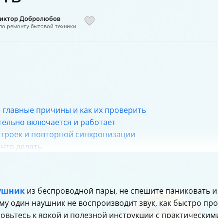
 Виктор Добролюбов
 по ремонту бытовой техники
 главные причины и как их проверить
тельно включается и работает
строек и повторной синхронизации
что делать
что делать
ука на разных устройствах
аушник
из беспроводной пары, не спешите паниковать и 
у за наушниками
у один наушник не воспроизводит звук, как быстро пров
стройством
товьтесь к яркой и полезной инструкции с практическим