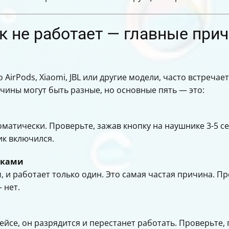
ых наушников
ых проблем
 не работает — главные прич
й
AirPods, Xiaomi, JBL или другие модели, часто встречае
чины могут быть разные, но основные пять — это:
матически. Проверьте, зажав кнопку на наушнике 3-5 се
ик включился.
иками
, и работает только один. Это самая частая причина. П
 нет.
ейсе, он разрядится и перестанет работать. Проверьте, 