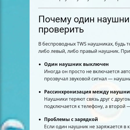
Когда ремонт выгоднее покупки нов
Что указать при обращении в сервис
Лайфхаки, чтобы избежать повторн
Почему один наушник
Итоговая таблица причин и решени
проверить
В беспроводных TWS наушниках, будь то 
либо левый, либо правый наушник. При
Один наушник выключен
Иногда он просто не включается авто
прозвучал звуковой сигнал — наушн
Рассинхронизация между наушн
Наушники теряют связь друг с другом
подключается к телефону, а второй —
Проблемы с зарядкой
Если один наушник не заряжается в к