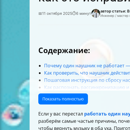
автор статьи:
📅
11 октября 2025
⏱
6 минут
Инженер / мастер
Содержание:
Почему один наушник не работает —
Как проверить, что наушник действи
Пошаговая инструкция по сбросу на
Как распознать рассинхронизацию и 
Проверка зарядки и кейса
Показать полностью
Аппаратная поломка — как понять и 
Как проверить настройки баланса зв
Если у вас перестал
работать один н
Советы по очистке контактов и уход
разберём самые частые причины, почем
Как проверить наушники с другим у
чтобы вернуть музыку в оба уха. Приго