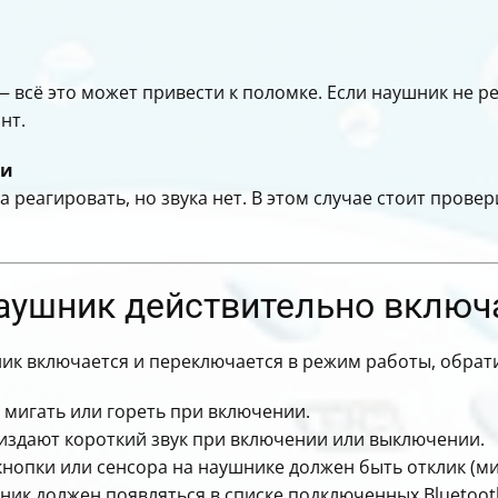
— всё это может привести к поломке. Если наушник не ре
нт.
ии
реагировать, но звука нет. В этом случае стоит провер
наушник действительно включ
ик включается и переключается в режим работы, обрат
мигать или гореть при включении.
здают короткий звук при включении или выключении.
нопки или сенсора на наушнике должен быть отклик (миг
ик должен появляться в списке подключенных Bluetoot