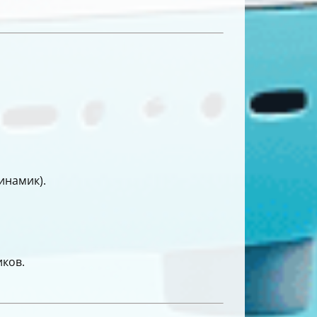
инамик).
иков.